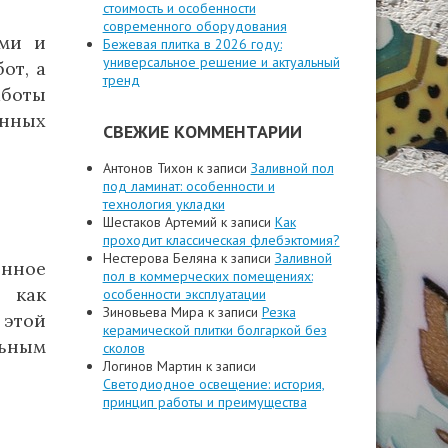
стоимость и особенности
современного оборудования
ями и
Бежевая плитка в 2026 году:
универсальное решение и актуальный
от, а
тренд
аботы
енных
СВЕЖИЕ КОММЕНТАРИИ
Антонов Тихон
к записи
Заливной пол
под ламинат: особенности и
технология укладки
Шестаков Артемий
к записи
Как
проходит классическая флебэктомия?
Нестерова Беляна
к записи
Заливной
енное
пол в коммерческих помещениях:
 как
особенности эксплуатации
Зиновьева Мира
к записи
Резка
 этой
керамической плитки болгаркой без
ьным
сколов
Логинов Мартин
к записи
Светодиодное освещение: история,
принцип работы и преимущества