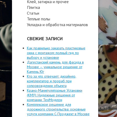
Клей, затирка и прочее
Плитка
Статьи
Теплые полы
Укладка и обработка материалов
СВЕЖИЕ ЗАПИСИ
Как правильно заказать пластиковые
окна с монтажом: полный гид по
выбору и установке
Дагестанский камень для фасада в
Москве — уникальное решение от
Камень Юг
Кто за что отвечает: дизайнер,
комплектатор и прораб при
сопровождении объекта
Крано-Манипуляторные Установки
(КМУ): Надежные решения от
компании ТехМодерн
Комплексное решение для
дорожного строительства: основные
услуги компании C-Проджект в Москве