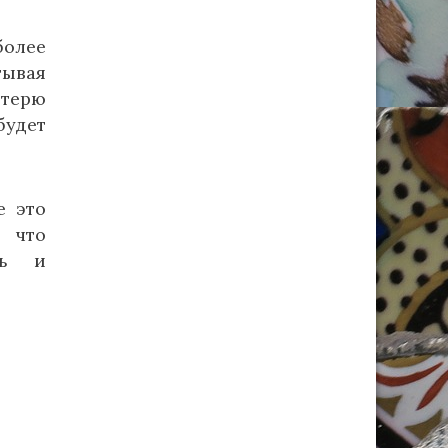
более
тывая
отерю
будет
е это
, что
ть и