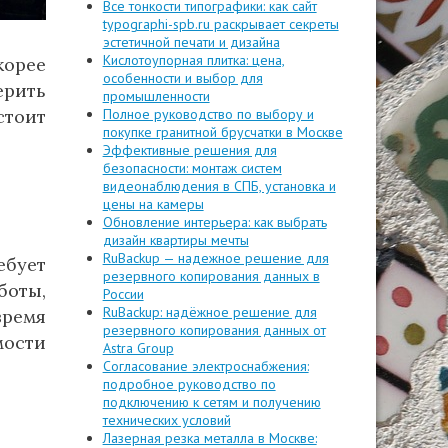
Все тонкости типографики: как сайт
typographi-spb.ru раскрывает секреты
эстетичной печати и дизайна
Кислотоупорная плитка: цена,
корее
особенности и выбор для
ерить
промышленности
стоит
Полное руководство по выбору и
покупке гранитной брусчатки в Москве
Эффективные решения для
безопасности: монтаж систем
видеонаблюдения в СПБ, установка и
цены на камеры
Обновление интерьера: как выбрать
дизайн квартиры мечты
RuBackup — надежное решение для
бует
резервного копирования данных в
боты,
России
RuBackup: надёжное решение для
время
резервного копирования данных от
мости
Astra Group
Согласование электроснабжения:
подробное руководство по
подключению к сетям и получению
технических условий
Лазерная резка металла в Москве: