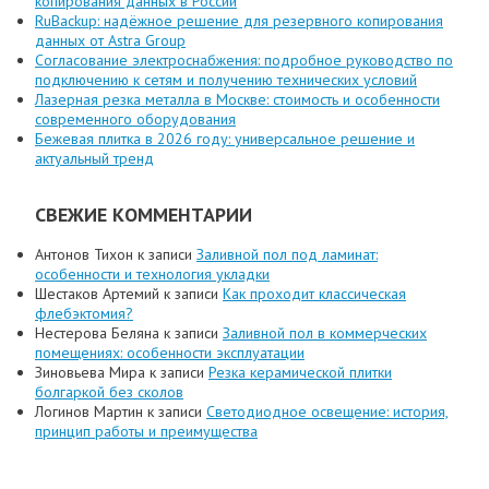
копирования данных в России
RuBackup: надёжное решение для резервного копирования
данных от Astra Group
Согласование электроснабжения: подробное руководство по
подключению к сетям и получению технических условий
Лазерная резка металла в Москве: стоимость и особенности
современного оборудования
Бежевая плитка в 2026 году: универсальное решение и
актуальный тренд
СВЕЖИЕ КОММЕНТАРИИ
Антонов Тихон
к записи
Заливной пол под ламинат:
особенности и технология укладки
Шестаков Артемий
к записи
Как проходит классическая
флебэктомия?
Нестерова Беляна
к записи
Заливной пол в коммерческих
помещениях: особенности эксплуатации
Зиновьева Мира
к записи
Резка керамической плитки
болгаркой без сколов
Логинов Мартин
к записи
Светодиодное освещение: история,
принцип работы и преимущества