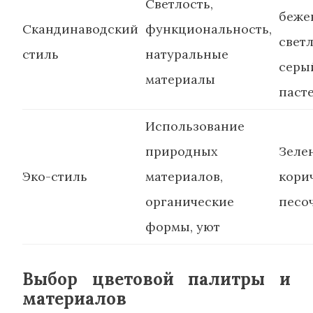
Светлость,
беже
Скандинаводский
функциональность,
свет
стиль
натуральные
серы
материалы
паст
Использование
природных
Зеле
Эко-стиль
материалов,
кори
органические
песо
формы, уют
Выбор цветовой палитры и
материалов