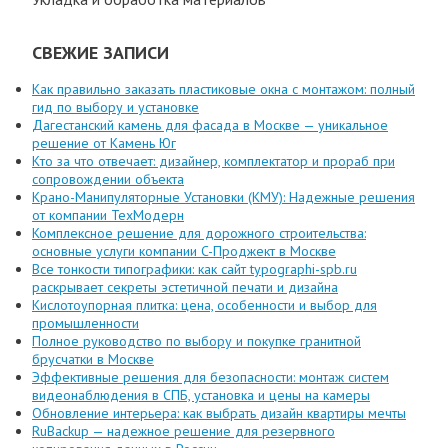
СВЕЖИЕ ЗАПИСИ
Как правильно заказать пластиковые окна с монтажом: полный
гид по выбору и установке
Дагестанский камень для фасада в Москве — уникальное
решение от Камень Юг
Кто за что отвечает: дизайнер, комплектатор и прораб при
сопровождении объекта
Крано-Манипуляторные Установки (КМУ): Надежные решения
от компании ТехМодерн
Комплексное решение для дорожного строительства:
основные услуги компании C-Проджект в Москве
Все тонкости типографики: как сайт typographi-spb.ru
раскрывает секреты эстетичной печати и дизайна
Кислотоупорная плитка: цена, особенности и выбор для
промышленности
Полное руководство по выбору и покупке гранитной
брусчатки в Москве
Эффективные решения для безопасности: монтаж систем
видеонаблюдения в СПБ, установка и цены на камеры
Обновление интерьера: как выбрать дизайн квартиры мечты
RuBackup — надежное решение для резервного