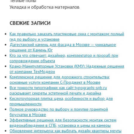
Теплые полы
Укладка и обработка материалов
СВЕЖИЕ ЗАПИСИ
Как правильно заказать пластиковые окна с монтажом: полный
гид по выбору и установке
Дагестанский камень для фасада в Москве — уникальное
решение от Камень Юг
Кто за что отвечает: дизайнер, комплектатор и прораб при
сопровождении объекта
Крано-Манипуляторные Установки (КМУ): Надежные решения
от компании ТехМодерн
Комплексное решение для дорожного строительства:
основные услуги компании C-Проджект в Москве
Все тонкости типографики: как сайт typographi-spb.ru
раскрывает секреты эстетичной печати и дизайна
Кислотоупорная плитка: цена, особенности и выбор для
промышленности
Полное руководство по выбору и покупке гранитной
брусчатки в Москве
Эффективные решения для безопасности: монтаж систем
видеонаблюдения в СПБ, установка и цены на камеры
Обновление интерьера: как выбрать дизайн квартиры мечты