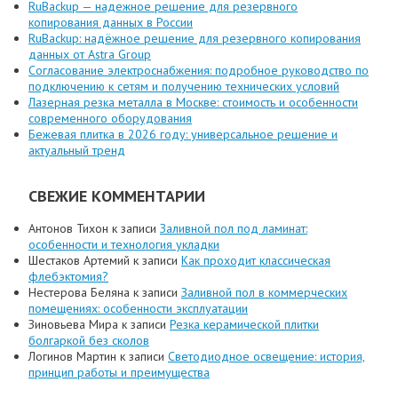
RuBackup — надежное решение для резервного
копирования данных в России
RuBackup: надёжное решение для резервного копирования
данных от Astra Group
Согласование электроснабжения: подробное руководство по
подключению к сетям и получению технических условий
Лазерная резка металла в Москве: стоимость и особенности
современного оборудования
Бежевая плитка в 2026 году: универсальное решение и
актуальный тренд
СВЕЖИЕ КОММЕНТАРИИ
Антонов Тихон
к записи
Заливной пол под ламинат:
особенности и технология укладки
Шестаков Артемий
к записи
Как проходит классическая
флебэктомия?
Нестерова Беляна
к записи
Заливной пол в коммерческих
помещениях: особенности эксплуатации
Зиновьева Мира
к записи
Резка керамической плитки
болгаркой без сколов
Логинов Мартин
к записи
Светодиодное освещение: история,
принцип работы и преимущества