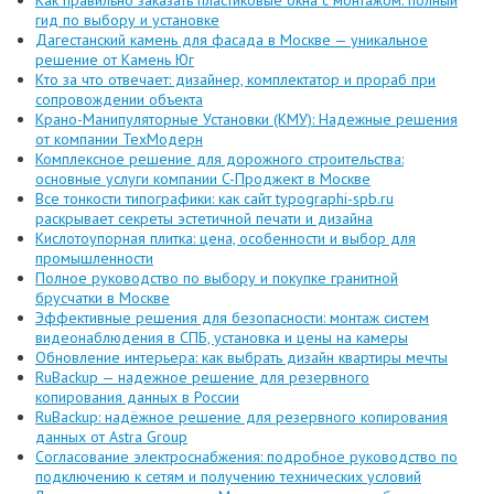
гид по выбору и установке
Дагестанский камень для фасада в Москве — уникальное
решение от Камень Юг
Кто за что отвечает: дизайнер, комплектатор и прораб при
сопровождении объекта
Крано-Манипуляторные Установки (КМУ): Надежные решения
от компании ТехМодерн
Комплексное решение для дорожного строительства:
основные услуги компании C-Проджект в Москве
Все тонкости типографики: как сайт typographi-spb.ru
раскрывает секреты эстетичной печати и дизайна
Кислотоупорная плитка: цена, особенности и выбор для
промышленности
Полное руководство по выбору и покупке гранитной
брусчатки в Москве
Эффективные решения для безопасности: монтаж систем
видеонаблюдения в СПБ, установка и цены на камеры
Обновление интерьера: как выбрать дизайн квартиры мечты
RuBackup — надежное решение для резервного
копирования данных в России
RuBackup: надёжное решение для резервного копирования
данных от Astra Group
Согласование электроснабжения: подробное руководство по
подключению к сетям и получению технических условий