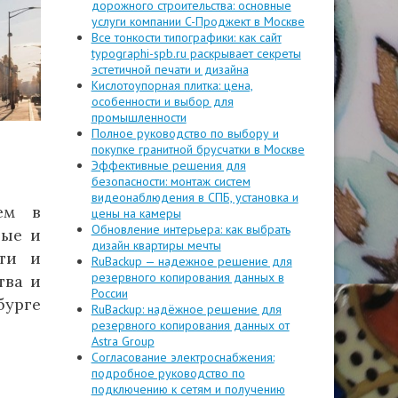
дорожного строительства: основные
услуги компании C-Проджект в Москве
Все тонкости типографики: как сайт
typographi-spb.ru раскрывает секреты
эстетичной печати и дизайна
Кислотоупорная плитка: цена,
особенности и выбор для
промышленности
Полное руководство по выбору и
покупке гранитной брусчатки в Москве
Эффективные решения для
безопасности: монтаж систем
видеонаблюдения в СПБ, установка и
ем в
цены на камеры
Обновление интерьера: как выбрать
ные и
дизайн квартиры мечты
сти и
RuBackup — надежное решение для
резервного копирования данных в
тва и
России
бурге
RuBackup: надёжное решение для
резервного копирования данных от
Astra Group
Согласование электроснабжения:
подробное руководство по
подключению к сетям и получению