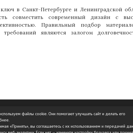
 ключ в Санкт-Петербурге и Ленинградской об
ость совместить современный дизайн с выс
ективностью. Правильный подбор материал
х требований являются залогом долговечно
Карта сайта
используем файлы cookie. Они помогают улучшать сайт и делать его
бнее.
имая «Принять», вы соглашаетесь с их использованием и передачей да
вису веб-аналитики. Если нет — измените настройки браузера или покинь