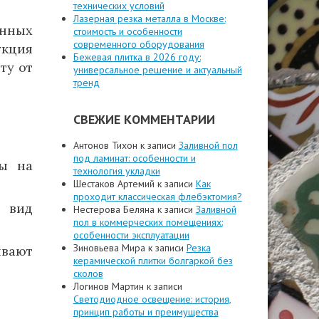
технических условий
Лазерная резка металла в Москве:
нных
стоимость и особенности
современного оборудования
укция
Бежевая плитка в 2026 году:
ту от
универсальное решение и актуальный
тренд
СВЕЖИЕ КОММЕНТАРИИ
Антонов Тихон
к записи
Заливной пол
под ламинат: особенности и
ты на
технология укладки
Шестаков Артемий
к записи
Как
проходит классическая флебэктомия?
й вид
Нестерова Беляна
к записи
Заливной
пол в коммерческих помещениях:
особенности эксплуатации
Зиновьева Мира
к записи
Резка
вают
керамической плитки болгаркой без
сколов
Логинов Мартин
к записи
Светодиодное освещение: история,
принцип работы и преимущества