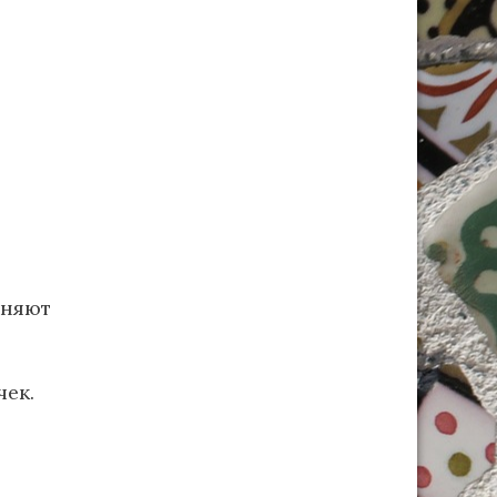
няют
чек.