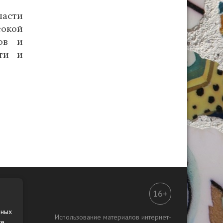
ласти
окой
ов и
сти и
16+
нных
Использование материалов интернет-
те