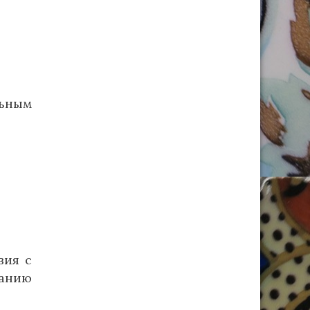
льным
вия с
ванию