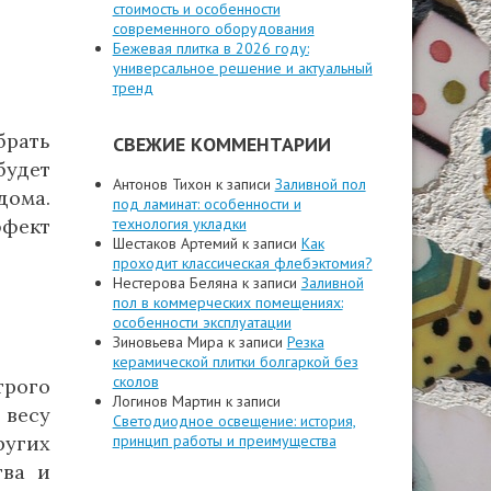
стоимость и особенности
современного оборудования
Бежевая плитка в 2026 году:
универсальное решение и актуальный
тренд
брать
СВЕЖИЕ КОММЕНТАРИИ
удет
Антонов Тихон
к записи
Заливной пол
дома.
под ламинат: особенности и
ффект
технология укладки
Шестаков Артемий
к записи
Как
проходит классическая флебэктомия?
Нестерова Беляна
к записи
Заливной
пол в коммерческих помещениях:
особенности эксплуатации
Зиновьева Мира
к записи
Резка
керамической плитки болгаркой без
сколов
трого
Логинов Мартин
к записи
весу
Светодиодное освещение: история,
ругих
принцип работы и преимущества
тва и