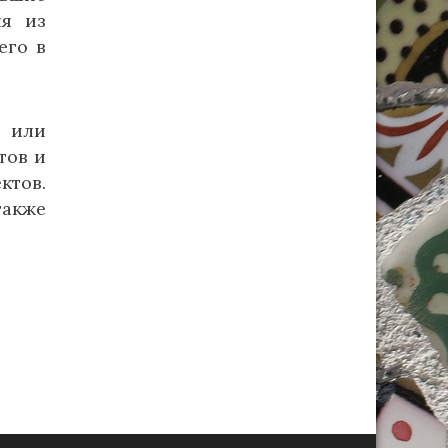
ля из
его в
а или
тов и
ктов.
также