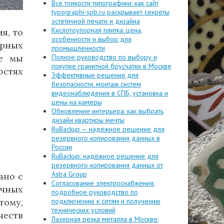
Все тонкости типографики: как сайт
typographi-spb.ru раскрывает секреты
эстетичной печати и дизайна
Кислотоупорная плитка: цена,
я, то
особенности и выбор для
ярных
промышленности
ье мы
Полное руководство по выбору и
покупке гранитной брусчатки в Москве
остях
Эффективные решения для
безопасности: монтаж систем
видеонаблюдения в СПБ, установка и
цены на камеры
Обновление интерьера: как выбрать
дизайн квартиры мечты
RuBackup — надежное решение для
резервного копирования данных в
России
RuBackup: надёжное решение для
резервного копирования данных от
Astra Group
ано с
Согласование электроснабжения:
ичных
подробное руководство по
тому,
подключению к сетям и получению
технических условий
честв
Лазерная резка металла в Москве: