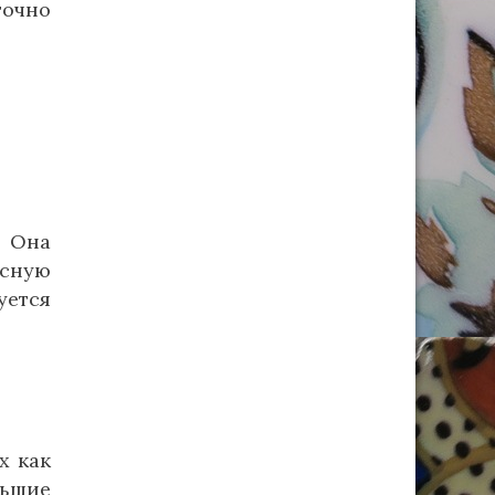
точно
. Она
асную
уется
х как
льшие