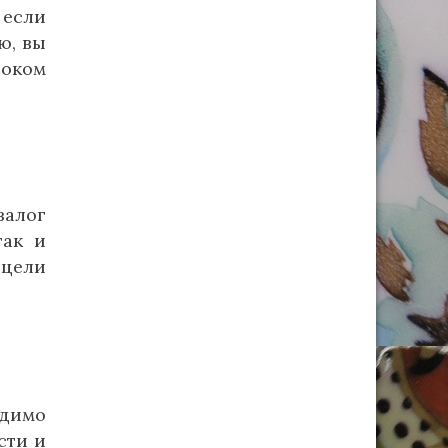
 если
ю, вы
роком
залог
так и
 цели
одимо
сти и