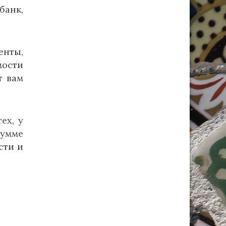
банк,
нты,
мости
т вам
ех, у
сумме
сти и