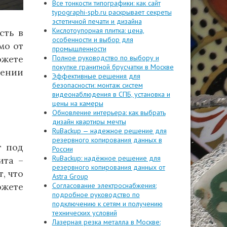
Все тонкости типографики: как сайт
typographi-spb.ru раскрывает секреты
эстетичной печати и дизайна
Кислотоупорная плитка: цена,
сть в
особенности и выбор для
мо от
промышленности
ожете
Полное руководство по выбору и
покупке гранитной брусчатки в Москве
дении
Эффективные решения для
безопасности: монтаж систем
видеонаблюдения в СПБ, установка и
цены на камеры
Обновление интерьера: как выбрать
дизайн квартиры мечты
RuBackup — надежное решение для
резервного копирования данных в
г под
России
RuBackup: надёжное решение для
ита –
резервного копирования данных от
, что
Astra Group
ожете
Согласование электроснабжения:
подробное руководство по
подключению к сетям и получению
технических условий
Лазерная резка металла в Москве: