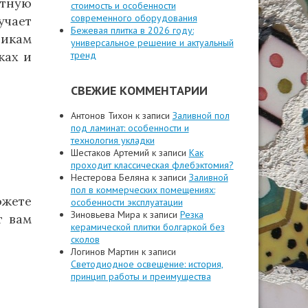
нтную
стоимость и особенности
современного оборудования
учает
Бежевая плитка в 2026 году:
щикам
универсальное решение и актуальный
ках и
тренд
СВЕЖИЕ КОММЕНТАРИИ
Антонов Тихон
к записи
Заливной пол
под ламинат: особенности и
технология укладки
Шестаков Артемий
к записи
Как
проходит классическая флебэктомия?
Нестерова Беляна
к записи
Заливной
пол в коммерческих помещениях:
ожете
особенности эксплуатации
Зиновьева Мира
к записи
Резка
т вам
керамической плитки болгаркой без
сколов
Логинов Мартин
к записи
Светодиодное освещение: история,
принцип работы и преимущества