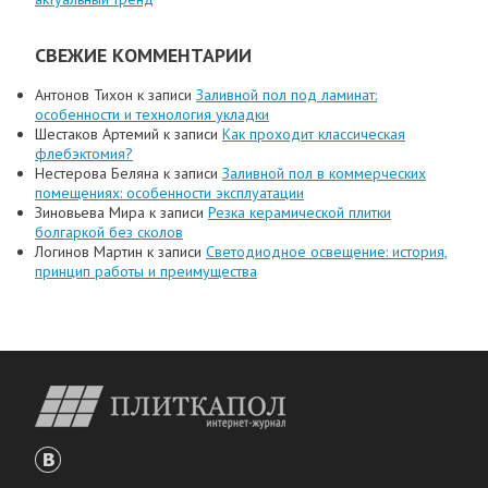
СВЕЖИЕ КОММЕНТАРИИ
Антонов Тихон
к записи
Заливной пол под ламинат:
особенности и технология укладки
Шестаков Артемий
к записи
Как проходит классическая
флебэктомия?
Нестерова Беляна
к записи
Заливной пол в коммерческих
помещениях: особенности эксплуатации
Зиновьева Мира
к записи
Резка керамической плитки
болгаркой без сколов
Логинов Мартин
к записи
Светодиодное освещение: история,
принцип работы и преимущества