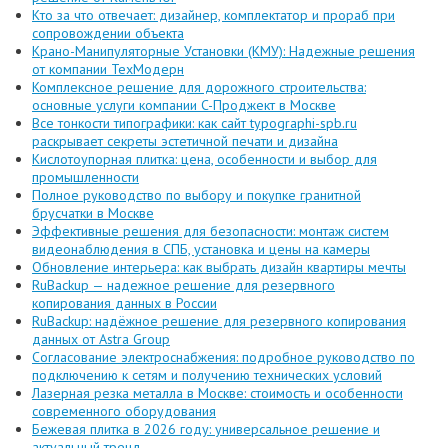
Кто за что отвечает: дизайнер, комплектатор и прораб при
сопровождении объекта
Крано-Манипуляторные Установки (КМУ): Надежные решения
от компании ТехМодерн
Комплексное решение для дорожного строительства:
основные услуги компании C-Проджект в Москве
Все тонкости типографики: как сайт typographi-spb.ru
раскрывает секреты эстетичной печати и дизайна
Кислотоупорная плитка: цена, особенности и выбор для
промышленности
Полное руководство по выбору и покупке гранитной
брусчатки в Москве
Эффективные решения для безопасности: монтаж систем
видеонаблюдения в СПБ, установка и цены на камеры
Обновление интерьера: как выбрать дизайн квартиры мечты
RuBackup — надежное решение для резервного
копирования данных в России
RuBackup: надёжное решение для резервного копирования
данных от Astra Group
Согласование электроснабжения: подробное руководство по
подключению к сетям и получению технических условий
Лазерная резка металла в Москве: стоимость и особенности
современного оборудования
Бежевая плитка в 2026 году: универсальное решение и
актуальный тренд