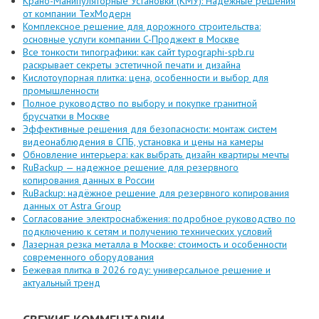
Крано-Манипуляторные Установки (КМУ): Надежные решения
от компании ТехМодерн
Комплексное решение для дорожного строительства:
основные услуги компании C-Проджект в Москве
Все тонкости типографики: как сайт typographi-spb.ru
раскрывает секреты эстетичной печати и дизайна
Кислотоупорная плитка: цена, особенности и выбор для
промышленности
Полное руководство по выбору и покупке гранитной
брусчатки в Москве
Эффективные решения для безопасности: монтаж систем
видеонаблюдения в СПБ, установка и цены на камеры
Обновление интерьера: как выбрать дизайн квартиры мечты
RuBackup — надежное решение для резервного
копирования данных в России
RuBackup: надёжное решение для резервного копирования
данных от Astra Group
Согласование электроснабжения: подробное руководство по
подключению к сетям и получению технических условий
Лазерная резка металла в Москве: стоимость и особенности
современного оборудования
Бежевая плитка в 2026 году: универсальное решение и
актуальный тренд