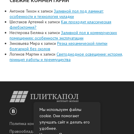
СВЕЖИЕ КОММЕНТАРИИ
Антонов Тихон
к записи
Заливной пол под ламинат:
особенности и технология укладки
Шестаков Артемий
к записи
Как проходит классическая
флебэктомия?
Нестерова Беляна
к записи
Заливной пол в коммерческих
помещениях: особенности эксплуатации
Зиновьева Мира
к записи
Резка керамической плитки
болгаркой без сколов
Логинов Мартин
к записи
Светодиодное освещение: история,
принцип работы и преимущества
Мы используем файлы
cookie. Они помогают
улучшать сайт и делать его
Политика конфиденциальности
удобнее.
Правообладателям