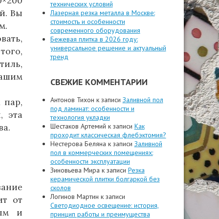
0×200
технических условий
й. Вы
Лазерная резка металла в Москве:
стоимость и особенности
м.
современного оборудования
вать,
Бежевая плитка в 2026 году:
универсальное решение и актуальный
того,
тренд
тиль,
ашим
СВЕЖИЕ КОММЕНТАРИИ
Антонов Тихон
к записи
Заливной пол
 пар,
под ламинат: особенности и
, эта
технология укладки
ва.
Шестаков Артемий
к записи
Как
проходит классическая флебэктомия?
Нестерова Беляна
к записи
Заливной
пол в коммерческих помещениях:
особенности эксплуатации
Зиновьева Мира
к записи
Резка
керамической плитки болгаркой без
вание
сколов
Логинов Мартин
к записи
ит от
Светодиодное освещение: история,
ым и
принцип работы и преимущества