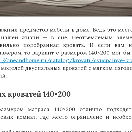
ажных предметов мебели в доме. Ведь это место
 нашей жизни — в сне. Неотъемлемым элем
авильно подобранная кровать. И если вам 
змером, то вариант с размером 140×200 мог бы
s://oneandhome.ru/catalog/krovati/dvuspalnye-kro
моделей двуспальных кроватей с мягким изгол
ий.
 кроватей 140×200
размером матраса 140×200 отлично подходя
евых комнат, где место ограничено и необх