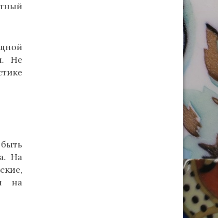
ютный
ящной
и. Не
стике
 быть
а. На
ские,
я на