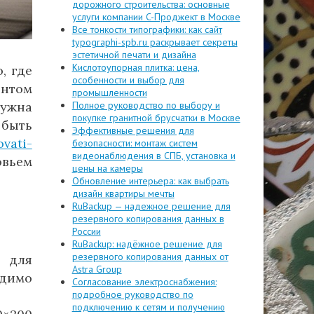
дорожного строительства: основные
услуги компании C-Проджект в Москве
Все тонкости типографики: как сайт
typographi-spb.ru раскрывает секреты
эстетичной печати и дизайна
Кислотоупорная плитка: цена,
, где
особенности и выбор для
ентом
промышленности
нужна
Полное руководство по выбору и
покупке гранитной брусчатки в Москве
 быть
Эффективные решения для
vati-
безопасности: монтаж систем
видеонаблюдения в СПБ, установка и
овьем
цены на камеры
Обновление интерьера: как выбрать
дизайн квартиры мечты
RuBackup — надежное решение для
резервного копирования данных в
России
RuBackup: надёжное решение для
резервного копирования данных от
т для
Astra Group
одимо
Согласование электроснабжения:
подробное руководство по
подключению к сетям и получению