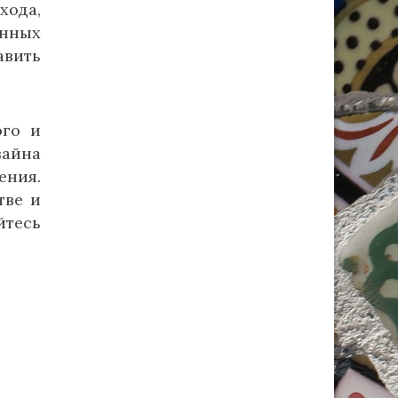
хода,
енных
авить
ого и
зайна
ения.
тве и
йтесь