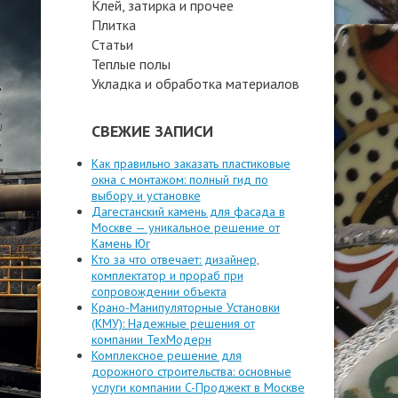
Клей, затирка и прочее
Плитка
Статьи
Теплые полы
Укладка и обработка материалов
СВЕЖИЕ ЗАПИСИ
Как правильно заказать пластиковые
окна с монтажом: полный гид по
выбору и установке
Дагестанский камень для фасада в
Москве — уникальное решение от
Камень Юг
Кто за что отвечает: дизайнер,
комплектатор и прораб при
сопровождении объекта
Крано-Манипуляторные Установки
(КМУ): Надежные решения от
компании ТехМодерн
Комплексное решение для
дорожного строительства: основные
услуги компании C-Проджект в Москве