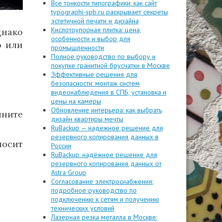
Все тонкости типографики: как сайт
typographi-spb.ru раскрывает секреты
эстетичной печати и дизайна
Кислотоупорная плитка: цена,
днако
особенности и выбор для
о или
промышленности
Полное руководство по выбору и
покупке гранитной брусчатки в Москве
Эффективные решения для
безопасности: монтаж систем
видеонаблюдения в СПБ, установка и
цены на камеры
Обновление интерьера: как выбрать
лните
дизайн квартиры мечты
RuBackup — надежное решение для
резервного копирования данных в
носит
России
RuBackup: надёжное решение для
резервного копирования данных от
Astra Group
Согласование электроснабжения:
подробное руководство по
подключению к сетям и получению
технических условий
Лазерная резка металла в Москве: