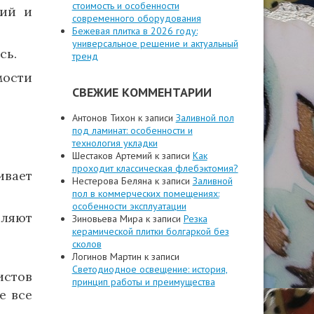
стоимость и особенности
ний и
современного оборудования
Бежевая плитка в 2026 году:
универсальное решение и актуальный
сь.
тренд
ости
СВЕЖИЕ КОММЕНТАРИИ
Антонов Тихон
к записи
Заливной пол
под ламинат: особенности и
технология укладки
Шестаков Артемий
к записи
Как
проходит классическая флебэктомия?
ивает
Нестерова Беляна
к записи
Заливной
пол в коммерческих помещениях:
особенности эксплуатации
ляют
Зиновьева Мира
к записи
Резка
керамической плитки болгаркой без
сколов
Логинов Мартин
к записи
Светодиодное освещение: история,
истов
принцип работы и преимущества
е все