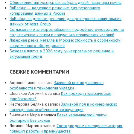
Обновление интерьера: как выбрать дизайн квартиры мечты
RuBackup — надежное решение для резервного
копирования данных в России
RuBackup: надёжное решение для резервного копирования
данных от Astra Group
Согласование электроснабжения: подробное руководство по
подключению к сетям и получению технических условий
Лазерная резка металла в Москве: стоимость и особенности
современного оборудования
Бежевая плитка в 2026 году: универсальное решение и
актуальный тренд
СВЕЖИЕ КОММЕНТАРИИ
Антонов Тихон
к записи
Заливной пол под ламинат:
особенности и технология укладки
Шестаков Артемий
к записи
Как проходит классическая
флебэктомия?
Нестерова Беляна
к записи
Заливной пол в коммерческих
помещениях: особенности эксплуатации
Зиновьева Мира
к записи
Резка керамической плитки
болгаркой без сколов
Логинов Мартин
к записи
Светодиодное освещение: история,
принцип работы и преимущества