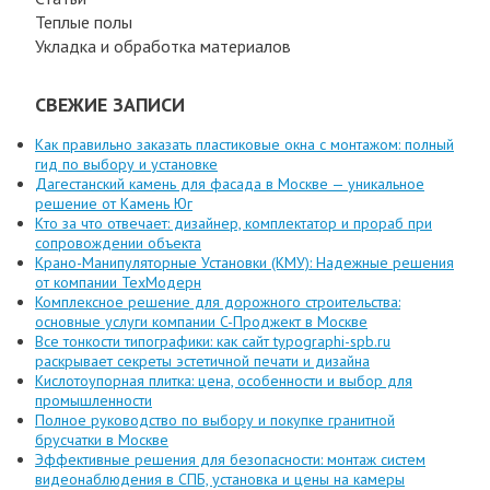
Теплые полы
Укладка и обработка материалов
СВЕЖИЕ ЗАПИСИ
Как правильно заказать пластиковые окна с монтажом: полный
гид по выбору и установке
Дагестанский камень для фасада в Москве — уникальное
решение от Камень Юг
Кто за что отвечает: дизайнер, комплектатор и прораб при
сопровождении объекта
Крано-Манипуляторные Установки (КМУ): Надежные решения
от компании ТехМодерн
Комплексное решение для дорожного строительства:
основные услуги компании C-Проджект в Москве
Все тонкости типографики: как сайт typographi-spb.ru
раскрывает секреты эстетичной печати и дизайна
Кислотоупорная плитка: цена, особенности и выбор для
промышленности
Полное руководство по выбору и покупке гранитной
брусчатки в Москве
Эффективные решения для безопасности: монтаж систем
видеонаблюдения в СПБ, установка и цены на камеры