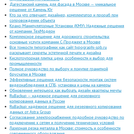
Дагестанский камень для фасада в Москве — уникальное
решение от Камень Юг
Кто за что отвечает: дизайнер, комплектатор и прораб при
сопровождении объекта
Крано-Манипуляторные Установки (КМУ): Надежные решения
от компании ТехМодерн
Комплексное решение для дорожного строительства:
основные услуги компании C-Проджект в Москве
Все тонкости типографики: как сайт typographi-spb.ru
раскрывает секреты эстетичной печати и дизайна
Кислотоупорная плитка: цена, особенности и выбор для
промышленности
Полное руководство по выбору и покупке гранитной
брусчатки в Москве
Эффективные решения для безопасности: монтаж систем
видеонаблюдения в СПБ, установка и цены на камеры
Обновление интерьера: как выбрать дизайн квартиры мечты
RuBackup — надежное решение для резервного
копирования данных в России
RuBackup: надёжное решение для резервного копирования
данных от Astra Group
Согласование электроснабжения: подробное руководство по
подключению к сетям и получению технических условий
Лазерная резка металла в Москве: стоимость и особенности
современного оборудования