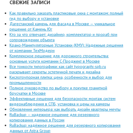
СВЕЖИЕ ЗАПИСИ
Как правильно заказать пластиковые окна с монтажом: полный
гид по выбору и установке
Дагестанский камень для фасада в Москве — уникальное
решение от Камень Юг
Кто за что отвечает: дизайнер, комплектатор и прораб при
сопровождении объекта
Крано-Манипуляторные Установки (КМУ): Надежные решения
от компании ТехМодерн
Комплексное решение для дорожного строительства:
основные услуги компании C-Проджект в Москве
Все тонкости типографики: как сайт typographi-spb.ru
раскрывает секреты эстетичной печати и дизайна
Кислотоупорная плитка: цена, особенности и выбор для
промышленности
Полное руководство по выбору и покупке гранитной
брусчатки в Москве
Эффективные решения для безопасности: монтаж систем
видеонаблюдения в СПБ, установка и цены на камеры
Обновление интерьера: как выбрать дизайн квартиры мечты
RuBackup — надежное решение для резервного
копирования данных в России
RuBackup: надёжное решение для резервного копирования
данных от Astra Group