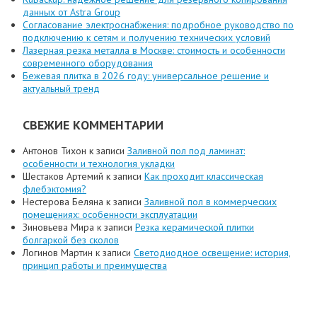
данных от Astra Group
Согласование электроснабжения: подробное руководство по
подключению к сетям и получению технических условий
Лазерная резка металла в Москве: стоимость и особенности
современного оборудования
Бежевая плитка в 2026 году: универсальное решение и
актуальный тренд
СВЕЖИЕ КОММЕНТАРИИ
Антонов Тихон
к записи
Заливной пол под ламинат:
особенности и технология укладки
Шестаков Артемий
к записи
Как проходит классическая
флебэктомия?
Нестерова Беляна
к записи
Заливной пол в коммерческих
помещениях: особенности эксплуатации
Зиновьева Мира
к записи
Резка керамической плитки
болгаркой без сколов
Логинов Мартин
к записи
Светодиодное освещение: история,
принцип работы и преимущества