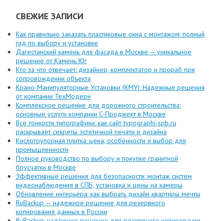
СВЕЖИЕ ЗАПИСИ
Как правильно заказать пластиковые окна с монтажом: полный
гид по выбору и установке
Дагестанский камень для фасада в Москве — уникальное
решение от Камень Юг
Кто за что отвечает: дизайнер, комплектатор и прораб при
сопровождении объекта
Крано-Манипуляторные Установки (КМУ): Надежные решения
от компании ТехМодерн
Комплексное решение для дорожного строительства:
основные услуги компании C-Проджект в Москве
Все тонкости типографики: как сайт typographi-spb.ru
раскрывает секреты эстетичной печати и дизайна
Кислотоупорная плитка: цена, особенности и выбор для
промышленности
Полное руководство по выбору и покупке гранитной
брусчатки в Москве
Эффективные решения для безопасности: монтаж систем
видеонаблюдения в СПБ, установка и цены на камеры
Обновление интерьера: как выбрать дизайн квартиры мечты
RuBackup — надежное решение для резервного
копирования данных в России
RuBackup: надёжное решение для резервного копирования