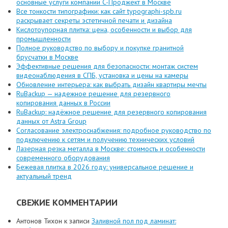
основные услуги компании C-Проджект в Москве
Все тонкости типографики: как сайт typographi-spb.ru
раскрывает секреты эстетичной печати и дизайна
Кислотоупорная плитка: цена, особенности и выбор для
промышленности
Полное руководство по выбору и покупке гранитной
брусчатки в Москве
Эффективные решения для безопасности: монтаж систем
видеонаблюдения в СПБ, установка и цены на камеры
Обновление интерьера: как выбрать дизайн квартиры мечты
RuBackup — надежное решение для резервного
копирования данных в России
RuBackup: надёжное решение для резервного копирования
данных от Astra Group
Согласование электроснабжения: подробное руководство по
подключению к сетям и получению технических условий
Лазерная резка металла в Москве: стоимость и особенности
современного оборудования
Бежевая плитка в 2026 году: универсальное решение и
актуальный тренд
СВЕЖИЕ КОММЕНТАРИИ
Антонов Тихон
к записи
Заливной пол под ламинат: