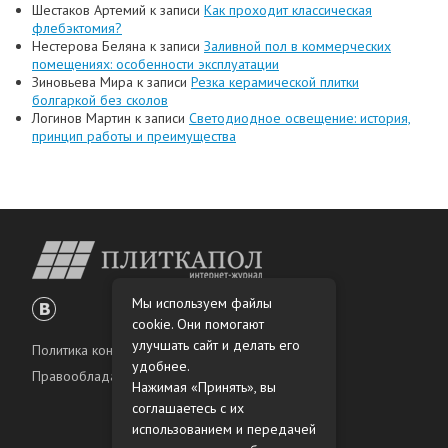
Шестаков Артемий
к записи
Как проходит классическая
флебэктомия?
Нестерова Беляна
к записи
Заливной пол в коммерческих
помещениях: особенности эксплуатации
Зиновьева Мира
к записи
Резка керамической плитки
болгаркой без сколов
Логинов Мартин
к записи
Светодиодное освещение: история,
принцип работы и преимущества
Мы используем файлы
cookie. Они помогают
улучшать сайт и делать его
Политика конфиденциальности
удобнее.
Правообладателям
Нажимая «Принять», вы
соглашаетесь с их
использованием и передачей