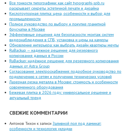
Все тонкости типографики: как сайт typographi-spb.ru
раскрывает секреты эстетичной печати и дизайна
Кислотоупорная плитка: цена, особенности и выбор для
промышленности
Полное руководство по выбору и покупке гранитной
брусчатки в Москве
Эффективные решения для безопасности: монтаж систем
видеонаблюдения в СПБ, установка и цены на камеры
Обновление интерьера: как выбрать дизайн квартиры мечты
RuBackup — надежное решение для резервного
копирования данных в России
RuBackup: надёжное решение для резервного копирования
данных от Astra Group
Согласование электроснабжения: подробное руководство по
подключению к сетям и получению технических условий
Лазерная резка металла в Москве: стоимость и особенности
современного оборудования
Бежевая плитка в 2026 году: универсальное решение и
актуальный тренд
СВЕЖИЕ КОММЕНТАРИИ
Антонов Тихон
к записи
Заливной пол под ламинат:
особенности и технология укладки