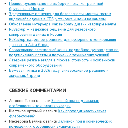
Полное руководство по выбору и покупке гранитной
брусчатки в Москве
Эффективные решения для безопасности: монтаж систем
видеонаблюдения в СПБ, установка и цены на камеры
Обновление интерьера: как выбрать дизайн квартиры мечты
RuBackup — надежное решение для резервного
копирования данных в России
RuBackup: надёжное решение для резервного копирования
данных от Astra Group
Согласование электроснабжения: подробное руководство по
подключению к сетям и получению технических условий
Лазерная резка металла в Москве: стоимость и особенности
современного оборудования
Бежевая плитка в 2026 году: универсальное решение и
актуальный тренд
СВЕЖИЕ КОММЕНТАРИИ
Антонов Тихон
к записи
Заливной пол под ламинат:
особенности и технология укладки
Шестаков Артемий
к записи
Как проходит классическая
флебэктомия?
Нестерова Беляна
к записи
Заливной пол в коммерческих
помещениях: особенности эксплуатации