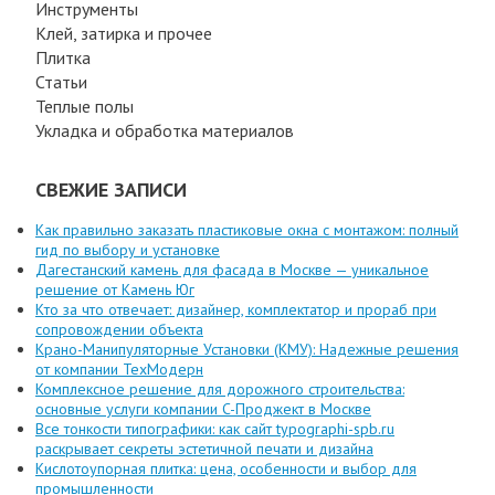
Инструменты
Клей, затирка и прочее
Плитка
Статьи
Теплые полы
Укладка и обработка материалов
СВЕЖИЕ ЗАПИСИ
Как правильно заказать пластиковые окна с монтажом: полный
гид по выбору и установке
Дагестанский камень для фасада в Москве — уникальное
решение от Камень Юг
Кто за что отвечает: дизайнер, комплектатор и прораб при
сопровождении объекта
Крано-Манипуляторные Установки (КМУ): Надежные решения
от компании ТехМодерн
Комплексное решение для дорожного строительства:
основные услуги компании C-Проджект в Москве
Все тонкости типографики: как сайт typographi-spb.ru
раскрывает секреты эстетичной печати и дизайна
Кислотоупорная плитка: цена, особенности и выбор для
промышленности