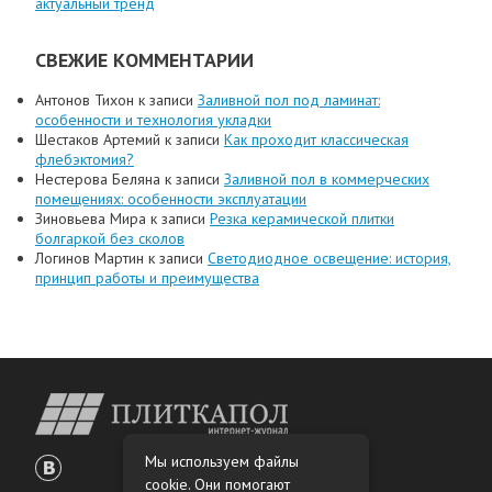
актуальный тренд
СВЕЖИЕ КОММЕНТАРИИ
Антонов Тихон
к записи
Заливной пол под ламинат:
особенности и технология укладки
Шестаков Артемий
к записи
Как проходит классическая
флебэктомия?
Нестерова Беляна
к записи
Заливной пол в коммерческих
помещениях: особенности эксплуатации
Зиновьева Мира
к записи
Резка керамической плитки
болгаркой без сколов
Логинов Мартин
к записи
Светодиодное освещение: история,
принцип работы и преимущества
Мы используем файлы
cookie. Они помогают