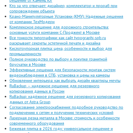
решение от Камень Юг
Кто за что отвечает: дизайнер, комплектатор и прораб при
сопровождении объекта
Крано-Манипуляторные Установки (КМУ): Надежные решения
от компании ТехМодерн
Комплексное решение для дорожного строительства:
основные услуги компании C-Проджект в Москве
Все тонкости типографики: как сайт typographi-spb.ru
раскрывает секреты эстетичной печати и дизайна
Кислотоупорная плитка: цена, особенности и выбор для
промышленности
Полное руководство по выбору и покупке гранитной
брусчатки в Москве
Эффективные решения для безопасности: монтаж систем
видеонаблюдения в СПБ, установка и цены на камеры
Обновление интерьера: как выбрать дизайн квартиры мечты
RuBackup — надежное решение для резервного
копирования данных в России
RuBackup: надёжное решение для резервного копирования
данных от Astra Group
Согласование электроснабжения: подробное руководство по
подключению к сетям и получению технических условий
Лазерная резка металла в Москве: стоимость и особенности
современного оборудования
Бежевая плитка в 2026 году: универсальное решение и