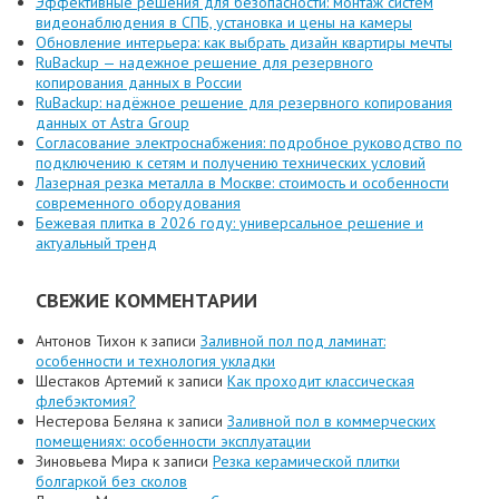
Эффективные решения для безопасности: монтаж систем
видеонаблюдения в СПБ, установка и цены на камеры
Обновление интерьера: как выбрать дизайн квартиры мечты
RuBackup — надежное решение для резервного
копирования данных в России
RuBackup: надёжное решение для резервного копирования
данных от Astra Group
Согласование электроснабжения: подробное руководство по
подключению к сетям и получению технических условий
Лазерная резка металла в Москве: стоимость и особенности
современного оборудования
Бежевая плитка в 2026 году: универсальное решение и
актуальный тренд
СВЕЖИЕ КОММЕНТАРИИ
Антонов Тихон
к записи
Заливной пол под ламинат:
особенности и технология укладки
Шестаков Артемий
к записи
Как проходит классическая
флебэктомия?
Нестерова Беляна
к записи
Заливной пол в коммерческих
помещениях: особенности эксплуатации
Зиновьева Мира
к записи
Резка керамической плитки
болгаркой без сколов