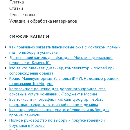
Плитка
Статьи
Теплые полы
Укладка и обработка материалов
СВЕЖИЕ ЗАПИСИ
Как правильно заказать пластиковые окна с монтажом: полный
гид по выбору и установке
Дагестанский камень для фасада в Москве — уникальное
решение от Камень Юг
Кто за что отвечает: дизайнер, комплектатор и прораб при
сопровождении объекта
Крано-Манипуляторные Установки (КМУ): Надежные решения
от компании ТехМодерн
Комплексное решение для дорожного строительства:
основные услуги компании C-Проджект в Москве
Все тонкости типографики: как сайт typographi-spb.ru
раскрывает секреты эстетичной печати и дизайна
Кислотоупорная плитка: цена, особенности и выбор для
промышленности
Полное руководство по выбору и покупке гранитной
брусчатки в Москве