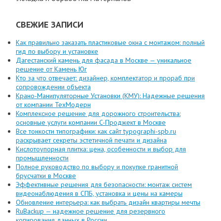
СВЕЖИЕ ЗАПИСИ
Как правильно заказать пластиковые окна с монтажом: полный
гид по выбору и установке
Дагестанский камень для фасада в Москве — уникальное
решение от Камень Юг
Кто за что отвечает: дизайнер, комплектатор и прораб при
сопровождении объекта
Крано-Манипуляторные Установки (КМУ): Надежные решения
от компании ТехМодерн
Комплексное решение для дорожного строительства:
основные услуги компании C-Проджект в Москве
Все тонкости типографики: как сайт typographi-spb.ru
раскрывает секреты эстетичной печати и дизайна
Кислотоупорная плитка: цена, особенности и выбор для
промышленности
Полное руководство по выбору и покупке гранитной
брусчатки в Москве
Эффективные решения для безопасности: монтаж систем
видеонаблюдения в СПБ, установка и цены на камеры
Обновление интерьера: как выбрать дизайн квартиры мечты
RuBackup — надежное решение для резервного
копирования данных в России