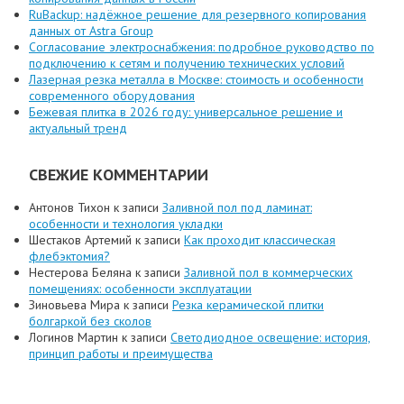
RuBackup: надёжное решение для резервного копирования
данных от Astra Group
Согласование электроснабжения: подробное руководство по
подключению к сетям и получению технических условий
Лазерная резка металла в Москве: стоимость и особенности
современного оборудования
Бежевая плитка в 2026 году: универсальное решение и
актуальный тренд
СВЕЖИЕ КОММЕНТАРИИ
Антонов Тихон
к записи
Заливной пол под ламинат:
особенности и технология укладки
Шестаков Артемий
к записи
Как проходит классическая
флебэктомия?
Нестерова Беляна
к записи
Заливной пол в коммерческих
помещениях: особенности эксплуатации
Зиновьева Мира
к записи
Резка керамической плитки
болгаркой без сколов
Логинов Мартин
к записи
Светодиодное освещение: история,
принцип работы и преимущества