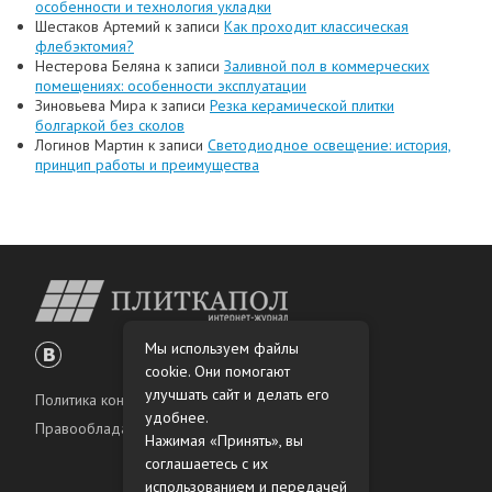
особенности и технология укладки
Шестаков Артемий
к записи
Как проходит классическая
флебэктомия?
Нестерова Беляна
к записи
Заливной пол в коммерческих
помещениях: особенности эксплуатации
Зиновьева Мира
к записи
Резка керамической плитки
болгаркой без сколов
Логинов Мартин
к записи
Светодиодное освещение: история,
принцип работы и преимущества
Мы используем файлы
cookie. Они помогают
улучшать сайт и делать его
Политика конфиденциальности
удобнее.
Правообладателям
Нажимая «Принять», вы
соглашаетесь с их
использованием и передачей