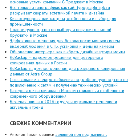
основные услуги компании C-Проджект в Москве
Все тонкости типографики: как сайт typographi-spb.ru
раскрывает секреты эстетичной печати и дизайна
Кислотоупорная плитка: цена, особенности и выбор для
промышленности
Полное руководство по выбору и покупке гранитной
брусчатки в Москве
Эффективные решения для безопасности: монтаж систем
видеонаблюдения в СПБ, установка и цены на камеры
Обновление интерьера: как выбрать дизайн квартиры мечты
RuBackup — надежное решение для резервного
копирования данных в России
RuBackup: надёжное решение для резервного копирования
данных от Astra Group
Согласование электроснабжения: подробное руководство по
подключению к сетям и получению технических условий
Лазерная резка металла в Москве: стоимость и особенности
современного оборудования
Бежевая плитка в 2026 году: универсальное решение и
актуальный тренд
СВЕЖИЕ КОММЕНТАРИИ
Антонов Тихон
к записи
Заливной пол под ламинат: