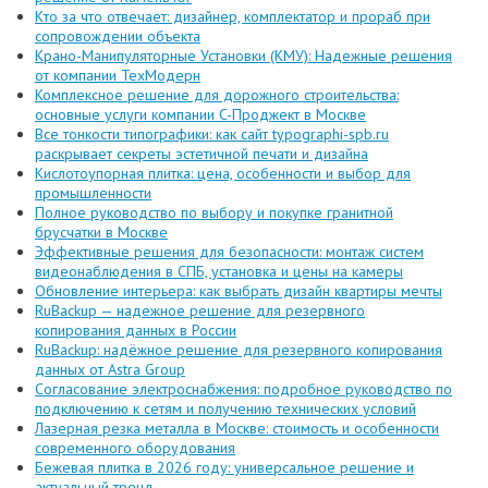
Кто за что отвечает: дизайнер, комплектатор и прораб при
сопровождении объекта
Крано-Манипуляторные Установки (КМУ): Надежные решения
от компании ТехМодерн
Комплексное решение для дорожного строительства:
основные услуги компании C-Проджект в Москве
Все тонкости типографики: как сайт typographi-spb.ru
раскрывает секреты эстетичной печати и дизайна
Кислотоупорная плитка: цена, особенности и выбор для
промышленности
Полное руководство по выбору и покупке гранитной
брусчатки в Москве
Эффективные решения для безопасности: монтаж систем
видеонаблюдения в СПБ, установка и цены на камеры
Обновление интерьера: как выбрать дизайн квартиры мечты
RuBackup — надежное решение для резервного
копирования данных в России
RuBackup: надёжное решение для резервного копирования
данных от Astra Group
Согласование электроснабжения: подробное руководство по
подключению к сетям и получению технических условий
Лазерная резка металла в Москве: стоимость и особенности
современного оборудования
Бежевая плитка в 2026 году: универсальное решение и
актуальный тренд