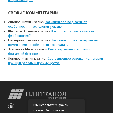
СВЕЖИЕ КОММЕНТАРИИ
Антонов Тихон
к записи
Заливной пол под ламинат:
особенности и технология укладки
Шестаков Артемий
к записи
Как проходит классическая
флебэктомия?
Нестерова Беляна
к записи
Заливной пол в коммерческих
помещениях: особенности эксплуатации
Зиновьева Мира
к записи
Резка керамической плитки
болгаркой без сколов
Логинов Мартин
к записи
Светодиодное освещение: история,
принцип работы и преимущества
Мы используем файлы
cookie. Они помогают