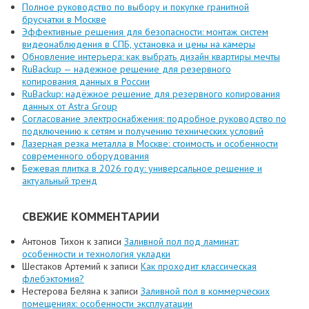
Полное руководство по выбору и покупке гранитной
брусчатки в Москве
Эффективные решения для безопасности: монтаж систем
видеонаблюдения в СПБ, установка и цены на камеры
Обновление интерьера: как выбрать дизайн квартиры мечты
RuBackup — надежное решение для резервного
копирования данных в России
RuBackup: надёжное решение для резервного копирования
данных от Astra Group
Согласование электроснабжения: подробное руководство по
подключению к сетям и получению технических условий
Лазерная резка металла в Москве: стоимость и особенности
современного оборудования
Бежевая плитка в 2026 году: универсальное решение и
актуальный тренд
СВЕЖИЕ КОММЕНТАРИИ
Антонов Тихон
к записи
Заливной пол под ламинат:
особенности и технология укладки
Шестаков Артемий
к записи
Как проходит классическая
флебэктомия?
Нестерова Беляна
к записи
Заливной пол в коммерческих
помещениях: особенности эксплуатации