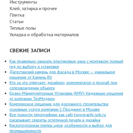
Инструменты
Клей, затирка и прочее
Плитка
Статьи
Теплые полы
Укладка и обработка материалов
СВЕЖИЕ ЗАПИСИ
Как правильно заказать пластиковые окна с монтажом: полный
гид по выбору и установке
Дагестанский камень для фасада в Москве — уникальное
решение от Камень Юг
Кто за что отвечает: дизайнер, комплектатор и прораб при
сопровождении объекта
Крано-Манипуляторные Установки (КМУ): Надежные решения
от компании ТехМодерн
Комплексное решение для дорожного строительства:
основные услуги компании C-Проджект в Москве
Все тонкости типографики: как сайт typographi-spb.ru
раскрывает секреты эстетичной печати и дизайна
Кислотоупорная плитка: цена, особенности и выбор для
промышленности