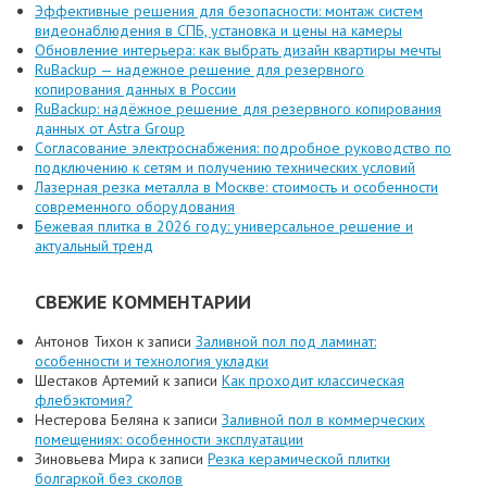
Эффективные решения для безопасности: монтаж систем
видеонаблюдения в СПБ, установка и цены на камеры
Обновление интерьера: как выбрать дизайн квартиры мечты
RuBackup — надежное решение для резервного
копирования данных в России
RuBackup: надёжное решение для резервного копирования
данных от Astra Group
Согласование электроснабжения: подробное руководство по
подключению к сетям и получению технических условий
Лазерная резка металла в Москве: стоимость и особенности
современного оборудования
Бежевая плитка в 2026 году: универсальное решение и
актуальный тренд
СВЕЖИЕ КОММЕНТАРИИ
Антонов Тихон
к записи
Заливной пол под ламинат:
особенности и технология укладки
Шестаков Артемий
к записи
Как проходит классическая
флебэктомия?
Нестерова Беляна
к записи
Заливной пол в коммерческих
помещениях: особенности эксплуатации
Зиновьева Мира
к записи
Резка керамической плитки
болгаркой без сколов