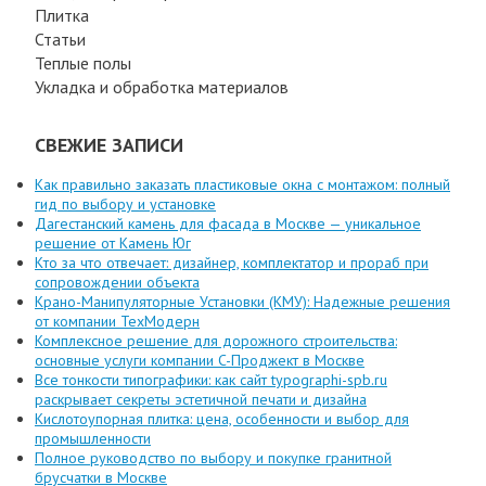
Плитка
Статьи
Теплые полы
Укладка и обработка материалов
СВЕЖИЕ ЗАПИСИ
Как правильно заказать пластиковые окна с монтажом: полный
гид по выбору и установке
Дагестанский камень для фасада в Москве — уникальное
решение от Камень Юг
Кто за что отвечает: дизайнер, комплектатор и прораб при
сопровождении объекта
Крано-Манипуляторные Установки (КМУ): Надежные решения
от компании ТехМодерн
Комплексное решение для дорожного строительства:
основные услуги компании C-Проджект в Москве
Все тонкости типографики: как сайт typographi-spb.ru
раскрывает секреты эстетичной печати и дизайна
Кислотоупорная плитка: цена, особенности и выбор для
промышленности
Полное руководство по выбору и покупке гранитной
брусчатки в Москве