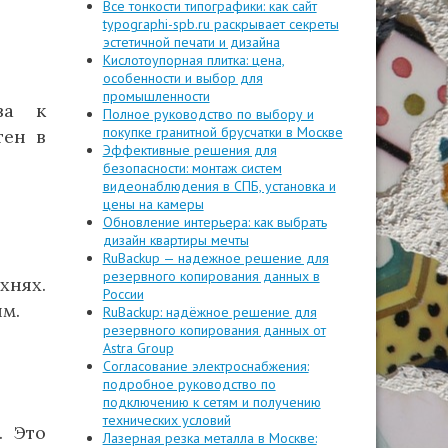
Все тонкости типографики: как сайт
typographi-spb.ru раскрывает секреты
эстетичной печати и дизайна
Кислотоупорная плитка: цена,
особенности и выбор для
промышленности
ва к
Полное руководство по выбору и
покупке гранитной брусчатки в Москве
тен в
Эффективные решения для
безопасности: монтаж систем
видеонаблюдения в СПБ, установка и
цены на камеры
Обновление интерьера: как выбрать
дизайн квартиры мечты
RuBackup — надежное решение для
резервного копирования данных в
хнях.
России
ым.
RuBackup: надёжное решение для
резервного копирования данных от
Astra Group
Согласование электроснабжения:
подробное руководство по
подключению к сетям и получению
технических условий
. Это
Лазерная резка металла в Москве: