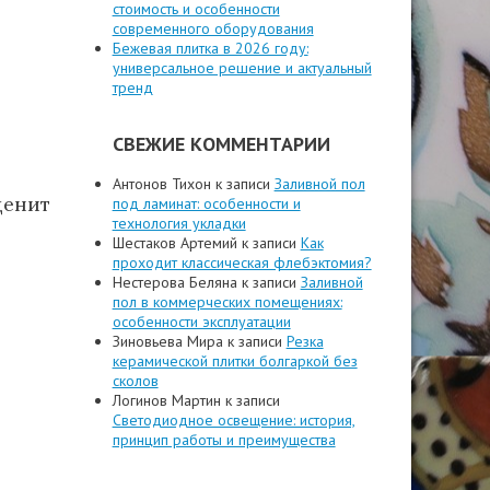
стоимость и особенности
современного оборудования
Бежевая плитка в 2026 году:
универсальное решение и актуальный
тренд
СВЕЖИЕ КОММЕНТАРИИ
Антонов Тихон
к записи
Заливной пол
ценит
под ламинат: особенности и
технология укладки
Шестаков Артемий
к записи
Как
проходит классическая флебэктомия?
Нестерова Беляна
к записи
Заливной
пол в коммерческих помещениях:
особенности эксплуатации
Зиновьева Мира
к записи
Резка
керамической плитки болгаркой без
сколов
Логинов Мартин
к записи
Светодиодное освещение: история,
принцип работы и преимущества