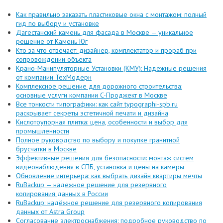
Как правильно заказать пластиковые окна с монтажом: полный
гид по выбору и установке
Дагестанский камень для фасада в Москве — уникальное
решение от Камень Юг
Кто за что отвечает: дизайнер, комплектатор и прораб при
сопровождении объекта
Крано-Манипуляторные Установки (КМУ): Надежные решения
от компании ТехМодерн
Комплексное решение для дорожного строительства:
основные услуги компании C-Проджект в Москве
Все тонкости типографики: как сайт typographi-spb.ru
раскрывает секреты эстетичной печати и дизайна
Кислотоупорная плитка: цена, особенности и выбор для
промышленности
Полное руководство по выбору и покупке гранитной
брусчатки в Москве
Эффективные решения для безопасности: монтаж систем
видеонаблюдения в СПБ, установка и цены на камеры
Обновление интерьера: как выбрать дизайн квартиры мечты
RuBackup — надежное решение для резервного
копирования данных в России
RuBackup: надёжное решение для резервного копирования
данных от Astra Group
Согласование электроснабжения: подробное руководство по