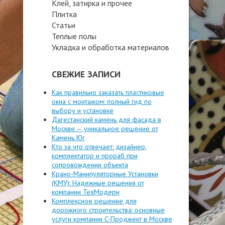
Клей, затирка и прочее
Плитка
Статьи
Теплые полы
Укладка и обработка материалов
СВЕЖИЕ ЗАПИСИ
Как правильно заказать пластиковые
окна с монтажом: полный гид по
выбору и установке
Дагестанский камень для фасада в
Москве — уникальное решение от
Камень Юг
Кто за что отвечает: дизайнер,
комплектатор и прораб при
сопровождении объекта
Крано-Манипуляторные Установки
(КМУ): Надежные решения от
компании ТехМодерн
Комплексное решение для
дорожного строительства: основные
услуги компании C-Проджект в Москве