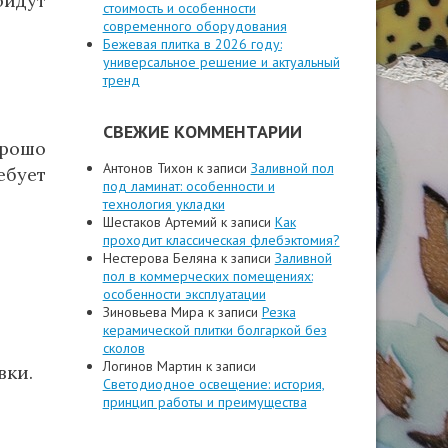
ойдут
стоимость и особенности
современного оборудования
Бежевая плитка в 2026 году:
универсальное решение и актуальный
тренд
СВЕЖИЕ КОММЕНТАРИИ
орошо
Антонов Тихон
к записи
Заливной пол
ебует
под ламинат: особенности и
технология укладки
Шестаков Артемий
к записи
Как
проходит классическая флебэктомия?
Нестерова Беляна
к записи
Заливной
пол в коммерческих помещениях:
особенности эксплуатации
Зиновьева Мира
к записи
Резка
керамической плитки болгаркой без
сколов
Логинов Мартин
к записи
вки.
Светодиодное освещение: история,
принцип работы и преимущества