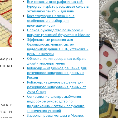
Все тонкости типографики: как сайт
typographi-spb.ru раскрывает секреты
эстетичной печати и дизайна
Кислотоупорная плитка: цена,
особенности и выбор для
промышленности
Полное руководство по выбору и
покупке гранитной брусчатки в Москве
Эффективные решения для
безопасности: монтаж систем
видеонаблюдения в СПБ, установка и
цены на камеры
рямую
Обновление интерьера: как выбрать
дизайн квартиры мечты
олько
RuBackup — надежное решение для
резервного копирования данных в
России
RuBackup: надёжное решение для
резервного копирования данных от
Astra Group
Согласование электроснабжения:
подробное руководство по
омнат
подключению к сетям и получению
технических условий
тво и
Лазерная резка металла в Москве: