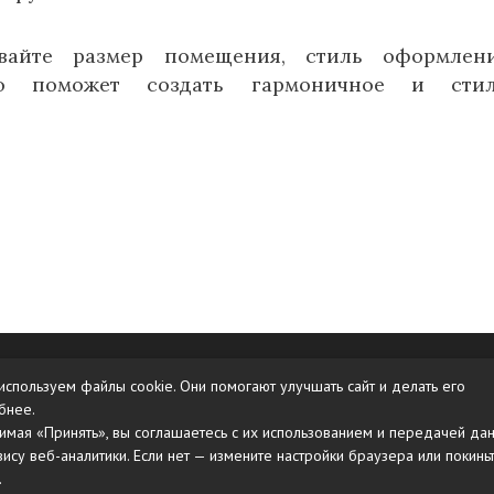
ывайте размер помещения, стиль оформлен
то поможет создать гармоничное и стил
Карта сайта
используем файлы cookie. Они помогают улучшать сайт и делать его
бнее.
имая «Принять», вы соглашаетесь с их использованием и передачей да
вису веб-аналитики. Если нет — измените настройки браузера или покинь
.