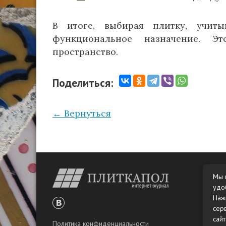
В итоге, выбирая плитку, учит
функциональное назначение. Э
пространство.
Поделиться:
← Вернуться
Мы 
удо
Наж
сер
сайт
Политика конфиденциальности