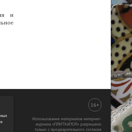
ия и
ьное
16+
нных
Использование материалов интернет-
те
журнала «ПЛИТКАПОЛ» разрешено
только с предварительного согласия