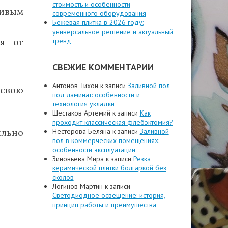
стоимость и особенности
чивым
современного оборудования
Бежевая плитка в 2026 году:
универсальное решение и актуальный
я от
тренд
СВЕЖИЕ КОММЕНТАРИИ
Антонов Тихон
к записи
Заливной пол
свою
под ламинат: особенности и
технология укладки
Шестаков Артемий
к записи
Как
проходит классическая флебэктомия?
ильно
Нестерова Беляна
к записи
Заливной
пол в коммерческих помещениях:
особенности эксплуатации
Зиновьева Мира
к записи
Резка
керамической плитки болгаркой без
сколов
Логинов Мартин
к записи
Светодиодное освещение: история,
принцип работы и преимущества