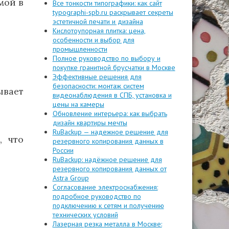
мой в
Все тонкости типографики: как сайт
typographi-spb.ru раскрывает секреты
эстетичной печати и дизайна
Кислотоупорная плитка: цена,
особенности и выбор для
промышленности
Полное руководство по выбору и
покупке гранитной брусчатки в Москве
Эффективные решения для
безопасности: монтаж систем
ывает
видеонаблюдения в СПБ, установка и
цены на камеры
Обновление интерьера: как выбрать
дизайн квартиры мечты
RuBackup — надежное решение для
, что
резервного копирования данных в
России
RuBackup: надёжное решение для
резервного копирования данных от
Astra Group
Согласование электроснабжения:
подробное руководство по
подключению к сетям и получению
технических условий
Лазерная резка металла в Москве: