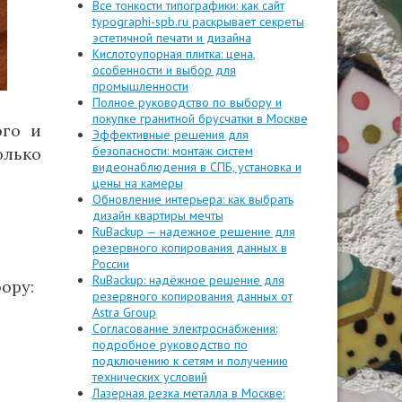
Все тонкости типографики: как сайт
typographi-spb.ru раскрывает секреты
эстетичной печати и дизайна
Кислотоупорная плитка: цена,
особенности и выбор для
промышленности
Полное руководство по выбору и
покупке гранитной брусчатки в Москве
ого и
Эффективные решения для
безопасности: монтаж систем
олько
видеонаблюдения в СПБ, установка и
цены на камеры
Обновление интерьера: как выбрать
дизайн квартиры мечты
RuBackup — надежное решение для
резервного копирования данных в
России
RuBackup: надёжное решение для
ору:
резервного копирования данных от
Astra Group
Согласование электроснабжения:
подробное руководство по
подключению к сетям и получению
технических условий
Лазерная резка металла в Москве: