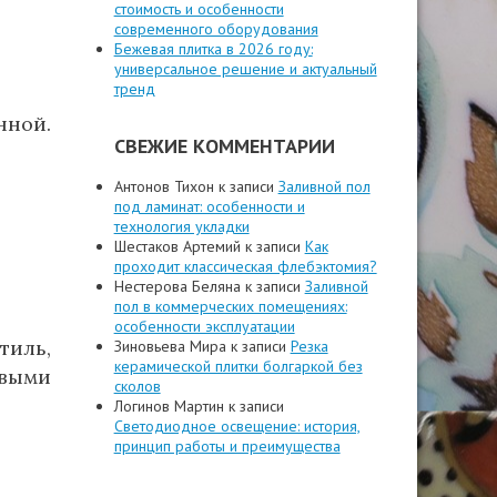
стоимость и особенности
современного оборудования
Бежевая плитка в 2026 году:
универсальное решение и актуальный
тренд
ной.
СВЕЖИЕ КОММЕНТАРИИ
Антонов Тихон
к записи
Заливной пол
под ламинат: особенности и
технология укладки
Шестаков Артемий
к записи
Как
проходит классическая флебэктомия?
Нестерова Беляна
к записи
Заливной
пол в коммерческих помещениях:
особенности эксплуатации
иль,
Зиновьева Мира
к записи
Резка
керамической плитки болгаркой без
овыми
сколов
Логинов Мартин
к записи
Светодиодное освещение: история,
принцип работы и преимущества