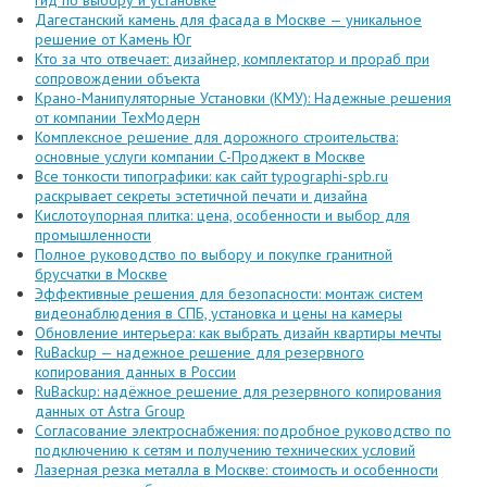
гид по выбору и установке
Дагестанский камень для фасада в Москве — уникальное
решение от Камень Юг
Кто за что отвечает: дизайнер, комплектатор и прораб при
сопровождении объекта
Крано-Манипуляторные Установки (КМУ): Надежные решения
от компании ТехМодерн
Комплексное решение для дорожного строительства:
основные услуги компании C-Проджект в Москве
Все тонкости типографики: как сайт typographi-spb.ru
раскрывает секреты эстетичной печати и дизайна
Кислотоупорная плитка: цена, особенности и выбор для
промышленности
Полное руководство по выбору и покупке гранитной
брусчатки в Москве
Эффективные решения для безопасности: монтаж систем
видеонаблюдения в СПБ, установка и цены на камеры
Обновление интерьера: как выбрать дизайн квартиры мечты
RuBackup — надежное решение для резервного
копирования данных в России
RuBackup: надёжное решение для резервного копирования
данных от Astra Group
Согласование электроснабжения: подробное руководство по
подключению к сетям и получению технических условий
Лазерная резка металла в Москве: стоимость и особенности