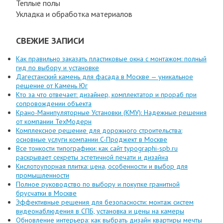
Теплые полы
Укладка и обработка материалов
СВЕЖИЕ ЗАПИСИ
Как правильно заказать пластиковые окна с монтажом: полный
гид по выбору и установке
Дагестанский камень для фасада в Москве — уникальное
решение от Камень Юг
Кто за что отвечает: дизайнер, комплектатор и прораб при
сопровождении объекта
Крано-Манипуляторные Установки (КМУ): Надежные решения
от компании ТехМодерн
Комплексное решение для дорожного строительства:
основные услуги компании C-Проджект в Москве
Все тонкости типографики: как сайт typographi-spb.ru
раскрывает секреты эстетичной печати и дизайна
Кислотоупорная плитка: цена, особенности и выбор для
промышленности
Полное руководство по выбору и покупке гранитной
брусчатки в Москве
Эффективные решения для безопасности: монтаж систем
видеонаблюдения в СПБ, установка и цены на камеры
Обновление интерьера: как выбрать дизайн квартиры мечты