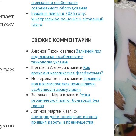
стоимость и особенности
современного оборудования
Бежевая плитка в 2026 году:
вает
универсальное решение и актуальный
ному
тренд
СВЕЖИЕ КОММЕНТАРИИ
Антонов Тихон
к записи
Заливной пол
под ламинат: особенности и
технология укладки
Шестаков Артемий
к записи
Как
о вам
проходит классическая флебэктомия?
Нестерова Беляна
к записи
Заливной
пол в коммерческих помещениях:
особенности эксплуатации
Зиновьева Мира
к записи
Резка
керамической плитки болгаркой без
сколов
Логинов Мартин
к записи
Светодиодное освещение: история,
принцип работы и преимущества
кухню