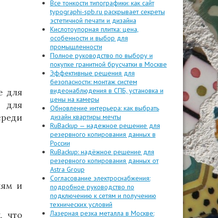
Все тонкости типографики: как сайт
typographi-spb.ru раскрывает секреты
эстетичной печати и дизайна
Кислотоупорная плитка: цена,
особенности и выбор для
промышленности
Полное руководство по выбору и
покупке гранитной брусчатки в Москве
Эффективные решения для
безопасности: монтаж систем
видеонаблюдения в СПБ, установка и
е для
цены на камеры
 для
Обновление интерьера: как выбрать
среди
дизайн квартиры мечты
RuBackup — надежное решение для
резервного копирования данных в
России
RuBackup: надёжное решение для
резервного копирования данных от
Astra Group
Согласование электроснабжения:
иям и
подробное руководство по
подключению к сетям и получению
технических условий
Лазерная резка металла в Москве:
, что