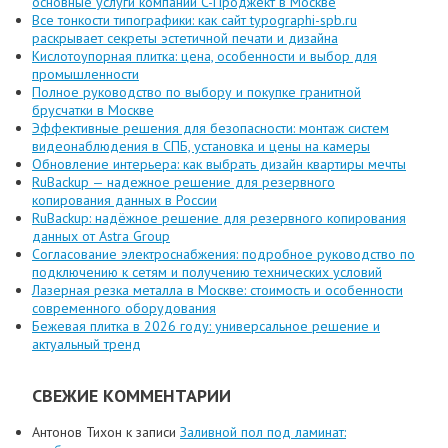
основные услуги компании C-Проджект в Москве
Все тонкости типографики: как сайт typographi-spb.ru
раскрывает секреты эстетичной печати и дизайна
Кислотоупорная плитка: цена, особенности и выбор для
промышленности
Полное руководство по выбору и покупке гранитной
брусчатки в Москве
Эффективные решения для безопасности: монтаж систем
видеонаблюдения в СПБ, установка и цены на камеры
Обновление интерьера: как выбрать дизайн квартиры мечты
RuBackup — надежное решение для резервного
копирования данных в России
RuBackup: надёжное решение для резервного копирования
данных от Astra Group
Согласование электроснабжения: подробное руководство по
подключению к сетям и получению технических условий
Лазерная резка металла в Москве: стоимость и особенности
современного оборудования
Бежевая плитка в 2026 году: универсальное решение и
актуальный тренд
СВЕЖИЕ КОММЕНТАРИИ
Антонов Тихон
к записи
Заливной пол под ламинат: