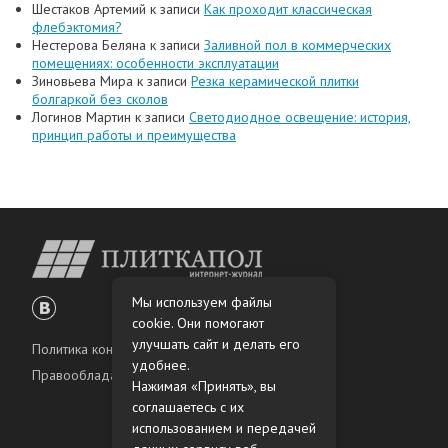
Шестаков Артемий
к записи
Как проходит классическая
флебэктомия?
Нестерова Беляна
к записи
Заливной пол в коммерческих
помещениях: особенности эксплуатации
Зиновьева Мира
к записи
Резка керамической плитки
болгаркой без сколов
Логинов Мартин
к записи
Светодиодное освещение: история,
принцип работы и преимущества
Мы используем файлы
cookie. Они помогают
улучшать сайт и делать его
Политика конфиденциальности
удобнее.
Правообладателям
Нажимая «Принять», вы
соглашаетесь с их
использованием и передачей