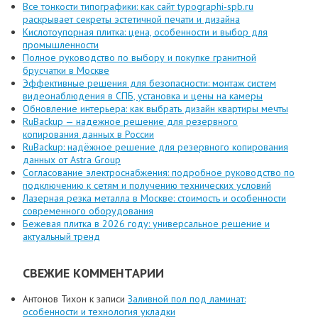
Все тонкости типографики: как сайт typographi-spb.ru
раскрывает секреты эстетичной печати и дизайна
Кислотоупорная плитка: цена, особенности и выбор для
промышленности
Полное руководство по выбору и покупке гранитной
брусчатки в Москве
Эффективные решения для безопасности: монтаж систем
видеонаблюдения в СПБ, установка и цены на камеры
Обновление интерьера: как выбрать дизайн квартиры мечты
RuBackup — надежное решение для резервного
копирования данных в России
RuBackup: надёжное решение для резервного копирования
данных от Astra Group
Согласование электроснабжения: подробное руководство по
подключению к сетям и получению технических условий
Лазерная резка металла в Москве: стоимость и особенности
современного оборудования
Бежевая плитка в 2026 году: универсальное решение и
актуальный тренд
СВЕЖИЕ КОММЕНТАРИИ
Антонов Тихон
к записи
Заливной пол под ламинат:
особенности и технология укладки