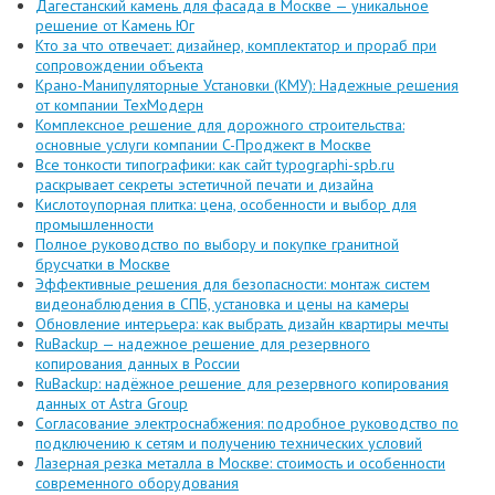
Дагестанский камень для фасада в Москве — уникальное
решение от Камень Юг
Кто за что отвечает: дизайнер, комплектатор и прораб при
сопровождении объекта
Крано-Манипуляторные Установки (КМУ): Надежные решения
от компании ТехМодерн
Комплексное решение для дорожного строительства:
основные услуги компании C-Проджект в Москве
Все тонкости типографики: как сайт typographi-spb.ru
раскрывает секреты эстетичной печати и дизайна
Кислотоупорная плитка: цена, особенности и выбор для
промышленности
Полное руководство по выбору и покупке гранитной
брусчатки в Москве
Эффективные решения для безопасности: монтаж систем
видеонаблюдения в СПБ, установка и цены на камеры
Обновление интерьера: как выбрать дизайн квартиры мечты
RuBackup — надежное решение для резервного
копирования данных в России
RuBackup: надёжное решение для резервного копирования
данных от Astra Group
Согласование электроснабжения: подробное руководство по
подключению к сетям и получению технических условий
Лазерная резка металла в Москве: стоимость и особенности
современного оборудования