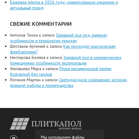
Бежевая плитка в 2026 году: универсальное решение и
актуальный тренд
СВЕЖИЕ КОММЕНТАРИИ
Антонов Тихон
к записи
Заливной пол под ламинат:
особенности и технология укладки
Шестаков Артемий
к записи
Как проходит классическая
флебэктомия?
Нестерова Беляна
к записи
Заливной пол в коммерческих
помещениях: особенности эксплуатации
Зиновьева Мира
к записи
Резка керамической плитки
болгаркой без сколов
Логинов Мартин
к записи
Светодиодное освещение: история,
принцип работы и преимущества
Мы используем файлы