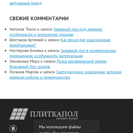
актуальный тренд
СВЕЖИЕ КОММЕНТАРИИ
Антонов Тихон
к записи
Заливной пол под ламинат:
особенности и технология укладки
Шестаков Артемий
к записи
Как проходит классическая
флебэктомия?
Нестерова Беляна
к записи
Заливной пол в коммерческих
помещениях: особенности эксплуатации
Зиновьева Мира
к записи
Резка керамической плитки
болгаркой без сколов
Логинов Мартин
к записи
Светодиодное освещение: история,
принцип работы и преимущества
Мы используем файлы