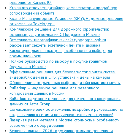
решение от Камень Юг
Кто за что отвечает: дизайнер, комплектатор и прораб при
сопровождении объекта
Крано-Манипуляторные Установки (КМУ): Надежные решения
от компании ТехМодерн
Комплексное решение для дорожного строительства:
основные услуги компании C-Проджект в Москве
Все тонкости типографики: как сайт typographi-spb.ru
раскрывает секреты эстетичной печати и дизайна
Кислотоупорная плитка: цена, особенности и выбор для
промышленности
Полное руководство по выбору и покупке гранитной
брусчатки в Москве
Эффективные решения для безопасности: монтаж систем
видеонаблюдения в СПБ, установка и цены на камеры
Обновление интерьера: как выбрать дизайн квартиры мечты
RuBackup — надежное решение для резервного
копирования данных в России
RuBackup: надёжное решение для резервного копирования
данных от Astra Group
Согласование электроснабжения: подробное руководство по
подключению к сетям и получению технических условий
Лазерная резка металла в Москве: стоимость и особенности
современного оборудования
Бежевая плитка в 2026 году: универсальное решение и