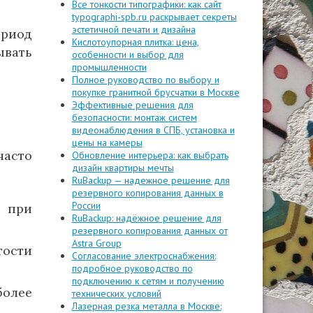
Все тонкости типографики: как сайт
typographi-spb.ru раскрывает секреты
эстетичной печати и дизайна
ериод
Кислотоупорная плитка: цена,
вать
особенности и выбор для
промышленности
Полное руководство по выбору и
покупке гранитной брусчатки в Москве
Эффективные решения для
безопасности: монтаж систем
видеонаблюдения в СПБ, установка и
цены на камеры
часто
Обновление интерьера: как выбрать
дизайн квартиры мечты
RuBackup — надежное решение для
резервного копирования данных в
России
й при
RuBackup: надёжное решение для
резервного копирования данных от
Astra Group
тости
Согласование электроснабжения:
подробное руководство по
подключению к сетям и получению
более
технических условий
Лазерная резка металла в Москве: