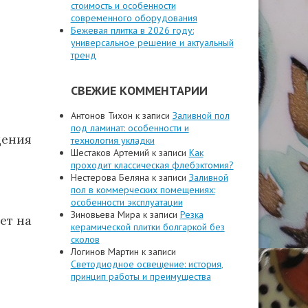
стоимость и особенности
современного оборудования
Бежевая плитка в 2026 году:
универсальное решение и актуальный
тренд
СВЕЖИЕ КОММЕНТАРИИ
Антонов Тихон
к записи
Заливной пол
под ламинат: особенности и
ения
технология укладки
Шестаков Артемий
к записи
Как
проходит классическая флебэктомия?
Нестерова Беляна
к записи
Заливной
пол в коммерческих помещениях:
особенности эксплуатации
Зиновьева Мира
к записи
Резка
ет на
керамической плитки болгаркой без
сколов
Логинов Мартин
к записи
Светодиодное освещение: история,
принцип работы и преимущества