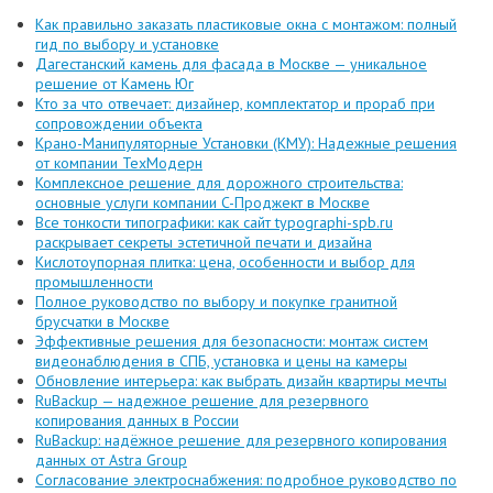
Как правильно заказать пластиковые окна с монтажом: полный
гид по выбору и установке
Дагестанский камень для фасада в Москве — уникальное
решение от Камень Юг
Кто за что отвечает: дизайнер, комплектатор и прораб при
сопровождении объекта
Крано-Манипуляторные Установки (КМУ): Надежные решения
от компании ТехМодерн
Комплексное решение для дорожного строительства:
основные услуги компании C-Проджект в Москве
Все тонкости типографики: как сайт typographi-spb.ru
раскрывает секреты эстетичной печати и дизайна
Кислотоупорная плитка: цена, особенности и выбор для
промышленности
Полное руководство по выбору и покупке гранитной
брусчатки в Москве
Эффективные решения для безопасности: монтаж систем
видеонаблюдения в СПБ, установка и цены на камеры
Обновление интерьера: как выбрать дизайн квартиры мечты
RuBackup — надежное решение для резервного
копирования данных в России
RuBackup: надёжное решение для резервного копирования
данных от Astra Group
Согласование электроснабжения: подробное руководство по