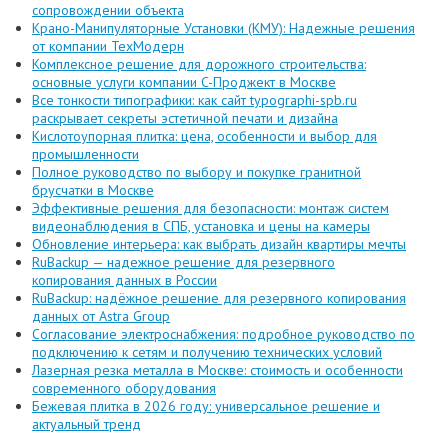
сопровождении объекта
Крано-Манипуляторные Установки (КМУ): Надежные решения
от компании ТехМодерн
Комплексное решение для дорожного строительства:
основные услуги компании C-Проджект в Москве
Все тонкости типографики: как сайт typographi-spb.ru
раскрывает секреты эстетичной печати и дизайна
Кислотоупорная плитка: цена, особенности и выбор для
промышленности
Полное руководство по выбору и покупке гранитной
брусчатки в Москве
Эффективные решения для безопасности: монтаж систем
видеонаблюдения в СПБ, установка и цены на камеры
Обновление интерьера: как выбрать дизайн квартиры мечты
RuBackup — надежное решение для резервного
копирования данных в России
RuBackup: надёжное решение для резервного копирования
данных от Astra Group
Согласование электроснабжения: подробное руководство по
подключению к сетям и получению технических условий
Лазерная резка металла в Москве: стоимость и особенности
современного оборудования
Бежевая плитка в 2026 году: универсальное решение и
актуальный тренд