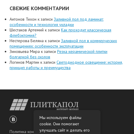
СВЕЖИЕ КОММЕНТАРИИ
Антонов Тихон
к записи
Заливной пол под ламинат:
особенности и технология укладки
Шестаков Артемий
к записи
Как проходит классическая
флебэктомия?
Нестерова Беляна
к записи
Заливной пол в коммерческих
помещениях: особенности эксплуатации
Зиновьева Мира
к записи
Резка керамической плитки
болгаркой без сколов
Логинов Мартин
к записи
Светодиодное освещение: история,
принцип работы и преимущества
Мы используем файлы
cookie. Они помогают
улучшать сайт и делать его
Политика конфиденциальности