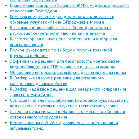
Крано-Манипуляторные Установки (КМУ): Надежные решения
от компании ТехМодерн
Комплексное решение для дорожного строительства:
основные услуги компании C-Проджект в Москве
Все тонкости типографики: как сайт typographi-spb.ru
раскрывает секреты эстетичной печати и дизайна
Кислотоупорная плитка: цена, особенности и выбор для
промышленности
Полное руководство по выбору и покупке гранитной
брусчатки в Москве
Эффективные решения для безопасности: монтаж систем
видеонаблюдения в СПБ, установка и цены на камеры
Обновление интерьера: как выбрать дизайн квартиры мечты
RuBackup — надежное решение для резервного
копирования данных в России
RuBackup: надёжное решение для резервного копирования
данных от Astra Group
Согласование электроснабжения: подробное руководство по
подключению к сетям и получению технических условий
Лазерная резка металла в Москве: стоимость и особенности
современного оборудования
Бежевая плитка в 2026 году: универсальное решение и
актуальный тренд