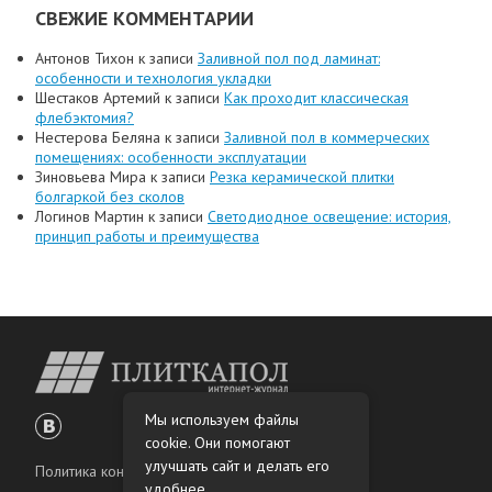
СВЕЖИЕ КОММЕНТАРИИ
Антонов Тихон
к записи
Заливной пол под ламинат:
особенности и технология укладки
Шестаков Артемий
к записи
Как проходит классическая
флебэктомия?
Нестерова Беляна
к записи
Заливной пол в коммерческих
помещениях: особенности эксплуатации
Зиновьева Мира
к записи
Резка керамической плитки
болгаркой без сколов
Логинов Мартин
к записи
Светодиодное освещение: история,
принцип работы и преимущества
Мы используем файлы
cookie. Они помогают
улучшать сайт и делать его
Политика конфиденциальности
удобнее.