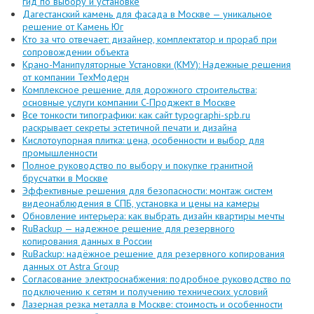
гид по выбору и установке
Дагестанский камень для фасада в Москве — уникальное
решение от Камень Юг
Кто за что отвечает: дизайнер, комплектатор и прораб при
сопровождении объекта
Крано-Манипуляторные Установки (КМУ): Надежные решения
от компании ТехМодерн
Комплексное решение для дорожного строительства:
основные услуги компании C-Проджект в Москве
Все тонкости типографики: как сайт typographi-spb.ru
раскрывает секреты эстетичной печати и дизайна
Кислотоупорная плитка: цена, особенности и выбор для
промышленности
Полное руководство по выбору и покупке гранитной
брусчатки в Москве
Эффективные решения для безопасности: монтаж систем
видеонаблюдения в СПБ, установка и цены на камеры
Обновление интерьера: как выбрать дизайн квартиры мечты
RuBackup — надежное решение для резервного
копирования данных в России
RuBackup: надёжное решение для резервного копирования
данных от Astra Group
Согласование электроснабжения: подробное руководство по
подключению к сетям и получению технических условий
Лазерная резка металла в Москве: стоимость и особенности