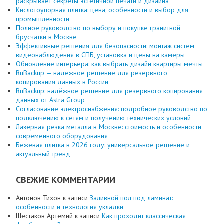
раскрывает секреты эстетичной печати и дизайна
Кислотоупорная плитка: цена, особенности и выбор для
промышленности
Полное руководство по выбору и покупке гранитной
брусчатки в Москве
Эффективные решения для безопасности: монтаж систем
видеонаблюдения в СПБ, установка и цены на камеры
Обновление интерьера: как выбрать дизайн квартиры мечты
RuBackup — надежное решение для резервного
копирования данных в России
RuBackup: надёжное решение для резервного копирования
данных от Astra Group
Согласование электроснабжения: подробное руководство по
подключению к сетям и получению технических условий
Лазерная резка металла в Москве: стоимость и особенности
современного оборудования
Бежевая плитка в 2026 году: универсальное решение и
актуальный тренд
СВЕЖИЕ КОММЕНТАРИИ
Антонов Тихон
к записи
Заливной пол под ламинат:
особенности и технология укладки
Шестаков Артемий
к записи
Как проходит классическая