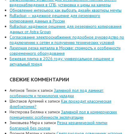
видеонаблюдения в СПБ, установка и цены на камеры
Обновление интерьера: как выбрать дизайн квартиры мечты
RuBackup — надежное решение для резервного
копирования данных в России
RuBackup: надёжное решение для резервного копирования
данных от Astra Group
Согласование электроснабжения: подробное руководство по
подключению к сетям и получению технических условий
Лазерная резка металла в Москве: стоимость и особенности
современного оборудования
Бежевая плитка в 2026 году: универсальное решение и
актуальный тренд
СВЕЖИЕ КОММЕНТАРИИ
Антонов Тихон
к записи
Заливной пол под ламинат:
особенности и технология укладки
Шестаков Артемий
к записи
Как проходит классическая
флебэктомия?
Нестерова Беляна
к записи
Заливной пол в коммерческих
помещениях: особенности эксплуатации
Зиновьева Мира
к записи
Резка керамической плитки
болгаркой без сколов
Логинов Мартин
к записи
Светодиодное освещение: история,