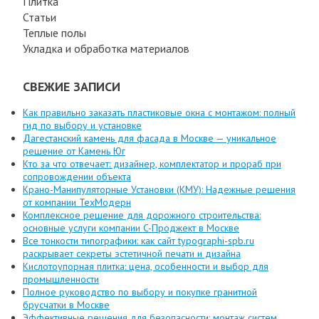
Плитка
Статьи
Теплые полы
Укладка и обработка материалов
СВЕЖИЕ ЗАПИСИ
Как правильно заказать пластиковые окна с монтажом: полный
гид по выбору и установке
Дагестанский камень для фасада в Москве — уникальное
решение от Камень Юг
Кто за что отвечает: дизайнер, комплектатор и прораб при
сопровождении объекта
Крано-Манипуляторные Установки (КМУ): Надежные решения
от компании ТехМодерн
Комплексное решение для дорожного строительства:
основные услуги компании C-Проджект в Москве
Все тонкости типографики: как сайт typographi-spb.ru
раскрывает секреты эстетичной печати и дизайна
Кислотоупорная плитка: цена, особенности и выбор для
промышленности
Полное руководство по выбору и покупке гранитной
брусчатки в Москве
Эффективные решения для безопасности: монтаж систем