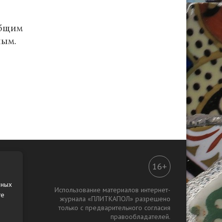
общим
ным.
16+
нных
Использование материалов интернет-
те
журнала «ПЛИТКАПОЛ» разрешено
только с предварительного согласия
правообладателей.