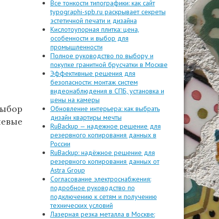
Все тонкости типографики: как сайт
typographi-spb.ru раскрывает секреты
эстетичной печати и дизайна
Кислотоупорная плитка: цена,
особенности и выбор для
промышленности
Полное руководство по выбору и
покупке гранитной брусчатки в Москве
Эффективные решения для
безопасности: монтаж систем
видеонаблюдения в СПБ, установка и
цены на камеры
выбор
Обновление интерьера: как выбрать
дизайн квартиры мечты
евые
RuBackup — надежное решение для
резервного копирования данных в
России
RuBackup: надёжное решение для
резервного копирования данных от
Astra Group
Согласование электроснабжения:
подробное руководство по
подключению к сетям и получению
технических условий
Лазерная резка металла в Москве: