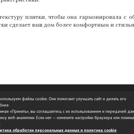
 текстуру плитки, чтобы она гармонировала с 
тки сделает ваш дом более комфортным и стиль
Карта сайта
используем файлы cookie. Они помогают улучшать сайт и делать его
бнее.
имая «Принять», вы соглашаетесь с их использованием и передачей да
вису веб-аналитики. Если нет — измените настройки браузера или покинь
.
итика обработки персональных данных и политика cookie