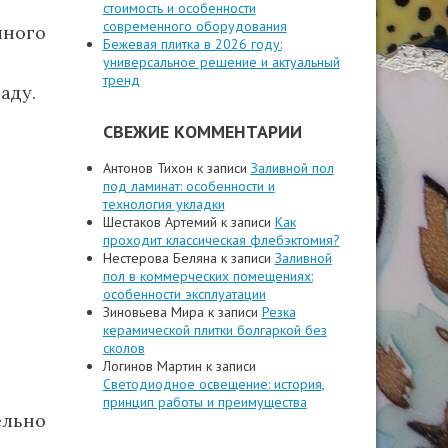
стоимость и особенности
современного оборудования
ного
Бежевая плитка в 2026 году:
универсальное решение и актуальный
тренд
аду.
СВЕЖИЕ КОММЕНТАРИИ
Антонов Тихон
к записи
Заливной пол
под ламинат: особенности и
технология укладки
Шестаков Артемий
к записи
Как
проходит классическая флебэктомия?
Нестерова Беляна
к записи
Заливной
пол в коммерческих помещениях:
особенности эксплуатации
Зиновьева Мира
к записи
Резка
керамической плитки болгаркой без
сколов
Логинов Мартин
к записи
Светодиодное освещение: история,
принцип работы и преимущества
ельно