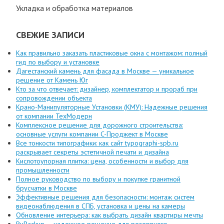
Укладка и обработка материалов
СВЕЖИЕ ЗАПИСИ
Как правильно заказать пластиковые окна с монтажом: полный
гид по выбору и установке
Дагестанский камень для фасада в Москве — уникальное
решение от Камень Юг
Кто за что отвечает: дизайнер, комплектатор и прораб при
сопровождении объекта
Крано-Манипуляторные Установки (КМУ): Надежные решения
от компании ТехМодерн
Комплексное решение для дорожного строительства:
основные услуги компании C-Проджект в Москве
Все тонкости типографики: как сайт typographi-spb.ru
раскрывает секреты эстетичной печати и дизайна
Кислотоупорная плитка: цена, особенности и выбор для
промышленности
Полное руководство по выбору и покупке гранитной
брусчатки в Москве
Эффективные решения для безопасности: монтаж систем
видеонаблюдения в СПБ, установка и цены на камеры
Обновление интерьера: как выбрать дизайн квартиры мечты
RuBackup — надежное решение для резервного