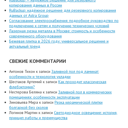
копирования данных в России
RuBackup: надёжное решение для резервного копирования
данных от Astra Group
Согласование электроснабжения: подробное руководство по
подключению к сетям и получению технических условий
Лазерная резка металла в Москве: стоимость и особенности
современного оборудования
Бежевая плитка в 2026 году: универсальное решение и
актуальный тренд
СВЕЖИЕ КОММЕНТАРИИ
Антонов Тихон
к записи
Заливной пол под ламинат:
особенности и технология укладки
Шестаков Артемий
к записи
Как проходит классическая
флебэктомия?
Нестерова Беляна
к записи
Заливной пол в коммерческих
помещениях: особенности эксплуатации
Зиновьева Мира
к записи
Резка керамической плитки
болгаркой без сколов
Логинов Мартин
к записи
Светодиодное освещение: история,
принцип работы и преимущества