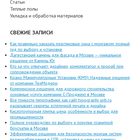
Статьи
Теплые полы
Укладка и обработка материалов
СВЕЖИЕ ЗАПИСИ
Как правильно заказать пластиковые окна с монтажом: полный
гид по выбору и установке
Дагестанский камень для фасада в Москве — уникальное
решение от Камень Юг
Кто за что отвечает: дизайнер, комплектатор и прораб при
сопровождении объекта
Крано-Манипуляторные Установки (КМУ): Надежные решения
от компании ТехМодерн
Комплексное решение для дорожного строительства:
основные услуги компании C-Проджект в Москве
Все тонкости типографики: как сайт typographi-spb.ru
раскрывает секреты эстетичной печати и дизайна
Кислотоупорная плитка: цена, особенности и выбор для
промышленности
Полное руководство по выбору и покупке гранитной
брусчатки в Москве
Эффективные решения для безопасности: монтаж систем
видеонаблюдения в СПБ, установка и цены на камеры