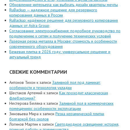
Обновление интерьера: как выбрать дизайн квартиры мечты
RuBackup — надежное решение для резервного
копирования данных в России
RuBackup: надёжное решение для резервного копирования
данных от Astra Group
Согласование электроснабжения: подробное руководство по
подключению к сетям и получению технических условий
Лазерная резка металла в Москве: стоимость и особенности
современного оборудования
Бежевая плитка в 2026 году: универсальное решение и
актуальный тренд
СВЕЖИЕ КОММЕНТАРИИ
Антонов Тихон
к записи
Заливной пол под ламинат:
особенности и технология укладки
Шестаков Артемий
к записи
Как проходит классическая
флебэктомия?
Нестерова Беляна
к записи
Заливной пол в коммерческих
помещениях: особенности эксплуатации
Зиновьева Мира
к записи
Резка керамической плитки
болгаркой без сколов
Логинов Мартин
к записи
Светодиодное освещение: история,
принцип работы и преимущества