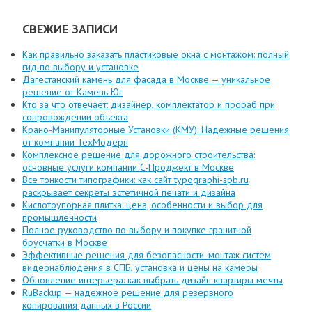
СВЕЖИЕ ЗАПИСИ
Как правильно заказать пластиковые окна с монтажом: полный
гид по выбору и установке
Дагестанский камень для фасада в Москве — уникальное
решение от Камень Юг
Кто за что отвечает: дизайнер, комплектатор и прораб при
сопровождении объекта
Крано-Манипуляторные Установки (КМУ): Надежные решения
от компании ТехМодерн
Комплексное решение для дорожного строительства:
основные услуги компании C-Проджект в Москве
Все тонкости типографики: как сайт typographi-spb.ru
раскрывает секреты эстетичной печати и дизайна
Кислотоупорная плитка: цена, особенности и выбор для
промышленности
Полное руководство по выбору и покупке гранитной
брусчатки в Москве
Эффективные решения для безопасности: монтаж систем
видеонаблюдения в СПБ, установка и цены на камеры
Обновление интерьера: как выбрать дизайн квартиры мечты
RuBackup — надежное решение для резервного
копирования данных в России