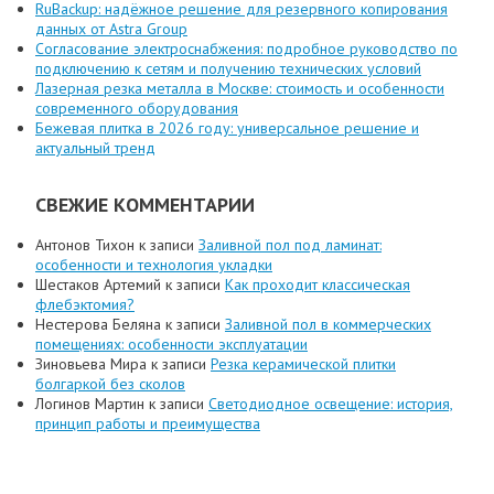
RuBackup: надёжное решение для резервного копирования
данных от Astra Group
Согласование электроснабжения: подробное руководство по
подключению к сетям и получению технических условий
Лазерная резка металла в Москве: стоимость и особенности
современного оборудования
Бежевая плитка в 2026 году: универсальное решение и
актуальный тренд
СВЕЖИЕ КОММЕНТАРИИ
Антонов Тихон
к записи
Заливной пол под ламинат:
особенности и технология укладки
Шестаков Артемий
к записи
Как проходит классическая
флебэктомия?
Нестерова Беляна
к записи
Заливной пол в коммерческих
помещениях: особенности эксплуатации
Зиновьева Мира
к записи
Резка керамической плитки
болгаркой без сколов
Логинов Мартин
к записи
Светодиодное освещение: история,
принцип работы и преимущества