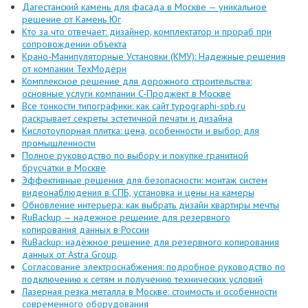
Дагестанский камень для фасада в Москве — уникальное
решение от Камень Юг
Кто за что отвечает: дизайнер, комплектатор и прораб при
сопровождении объекта
Крано-Манипуляторные Установки (КМУ): Надежные решения
от компании ТехМодерн
Комплексное решение для дорожного строительства:
основные услуги компании C-Проджект в Москве
Все тонкости типографики: как сайт typographi-spb.ru
раскрывает секреты эстетичной печати и дизайна
Кислотоупорная плитка: цена, особенности и выбор для
промышленности
Полное руководство по выбору и покупке гранитной
брусчатки в Москве
Эффективные решения для безопасности: монтаж систем
видеонаблюдения в СПБ, установка и цены на камеры
Обновление интерьера: как выбрать дизайн квартиры мечты
RuBackup — надежное решение для резервного
копирования данных в России
RuBackup: надёжное решение для резервного копирования
данных от Astra Group
Согласование электроснабжения: подробное руководство по
подключению к сетям и получению технических условий
Лазерная резка металла в Москве: стоимость и особенности
современного оборудования