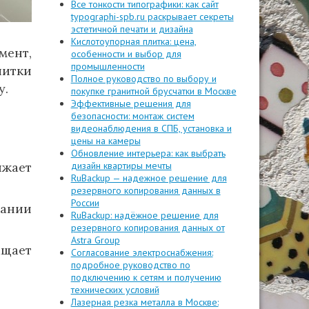
Все тонкости типографики: как сайт
typographi-spb.ru раскрывает секреты
эстетичной печати и дизайна
Кислотоупорная плитка: цена,
мент,
особенности и выбор для
промышленности
литки
Полное руководство по выбору и
у.
покупке гранитной брусчатки в Москве
Эффективные решения для
безопасности: монтаж систем
видеонаблюдения в СПБ, установка и
цены на камеры
Обновление интерьера: как выбрать
ижает
дизайн квартиры мечты
RuBackup — надежное решение для
резервного копирования данных в
России
вании
RuBackup: надёжное решение для
резервного копирования данных от
Astra Group
ащает
Согласование электроснабжения:
подробное руководство по
подключению к сетям и получению
технических условий
Лазерная резка металла в Москве: