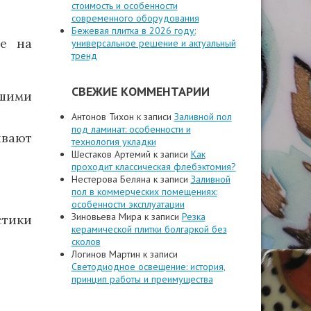
стоимость и особенности
современного оборудования
Бежевая плитка в 2026 году:
ие на
универсальное решение и актуальный
тренд
СВЕЖИЕ КОММЕНТАРИИ
шими
Антонов Тихон
к записи
Заливной пол
под ламинат: особенности и
ивают
технология укладки
Шестаков Артемий
к записи
Как
проходит классическая флебэктомия?
Нестерова Беляна
к записи
Заливной
пол в коммерческих помещениях:
особенности эксплуатации
Зиновьева Мира
к записи
Резка
стики
керамической плитки болгаркой без
сколов
Логинов Мартин
к записи
Светодиодное освещение: история,
принцип работы и преимущества